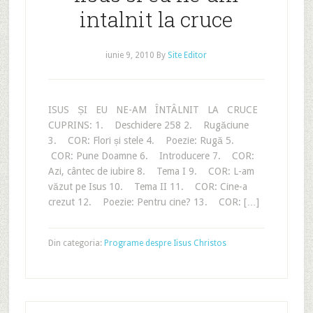
intalnit la cruce
iunie 9, 2010
By
Site Editor
ISUS ȘI EU NE-AM ÎNTÂLNIT LA CRUCE
CUPRINS: 1. Deschidere 258 2. Rugăciune
3. COR: Flori și stele 4. Poezie: Rugă 5.
COR: Pune Doamne 6. Introducere 7. COR:
Azi, cântec de iubire 8. Tema I 9. COR: L-am
văzut pe Isus 10. Tema II 11. COR: Cine-a
crezut 12. Poezie: Pentru cine? 13. COR: […]
Din categoria:
Programe despre Iisus Christos