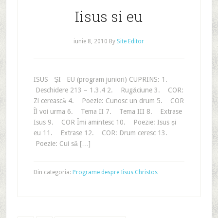
Iisus si eu
iunie 8, 2010
By
Site Editor
ISUS ȘI EU (program juniori) CUPRINS: 1.
Deschidere 213 – 1.3.4 2. Rugăciune 3. COR:
Zi cerească 4. Poezie: Cunosc un drum 5. COR
Îl voi urma 6. Tema II 7. Tema III 8. Extrase
Isus 9. COR Îmi amintesc 10. Poezie: Isus și
eu 11. Extrase 12. COR: Drum ceresc 13.
Poezie: Cui să […]
Din categoria:
Programe despre Iisus Christos