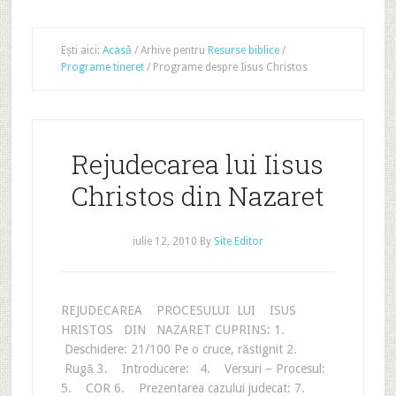
Ești aici:
Acasă
/
Arhive pentru
Resurse biblice
/
Programe tineret
/
Programe despre Iisus Christos
Rejudecarea lui Iisus
Christos din Nazaret
iulie 12, 2010
By
Site Editor
REJUDECAREA PROCESULUI LUI ISUS
HRISTOS DIN NAZARET CUPRINS: 1.
Deschidere: 21/100 Pe o cruce, răstignit 2.
Rugă 3. Introducere: 4. Versuri – Procesul:
5. COR 6. Prezentarea cazului judecat: 7.