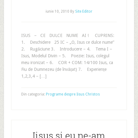
iunie 10, 2010
By
Site Editor
ISUS – CE DULCE NUME AI ! CUPRINS:
1. Deschidere 25 IC – „O, Isus ce dulce nume”
2. Rugăciune 3. Introducere – 4. Tema I –
Isus, Modelul Divin – 5. Poezie: Isus, colegul
meu ironizat – 6. COR + COM: 14/100 Isus, ca
Fiu de Dumnezeu (de învățat) 7. Experiențe
1,2,3,4 – […]
Din categoria:
Programe despre Iisus Christos
Iisus si eu ne-am