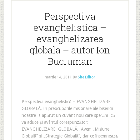
Perspectiva
evanghelistica –
evanghelizarea
globala – autor Ion
Buciuman
martie 14, 2011
By
Site Editor
Perspectiva evanghelistică – EVANGHELIZARE
GLOBALĂ‚ In preocupările misionare ale bisericii
noastre a apărut un cuvânt nou care sperăm că
va aduce și avântul corespunzător:
EVANGHELIZARE GLOBALĂ‚. Avem „Misiune
Globală” și „Strategie Globală”, dar ce însemnează