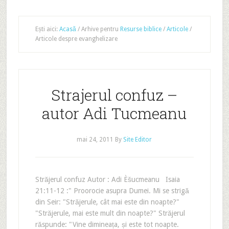
Ești aici:
Acasă
/
Arhive pentru
Resurse biblice
/
Articole
/
Articole despre evanghelizare
Strajerul confuz –
autor Adi Tucmeanu
mai 24, 2011
By
Site Editor
Străjerul confuz Autor : Adi Èšucmeanu Isaia
21:11-12 :" Proorocie asupra Dumei. Mi se strigă
din Seir: "Străjerule, cât mai este din noapte?"
"Străjerule, mai este mult din noapte?" Străjerul
răspunde: "Vine dimineața, și este tot noapte.