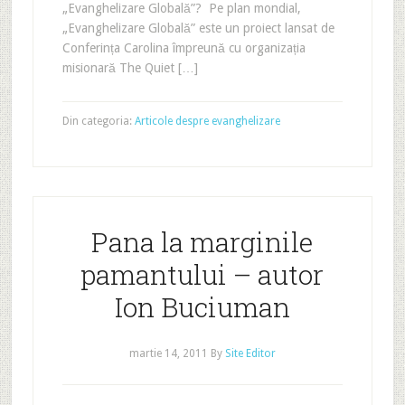
„Evanghelizare Globală”? Pe plan mondial,
„Evanghelizare Globală” este un proiect lansat de
Conferința Carolina împreună cu organizația
misionară The Quiet […]
Din categoria:
Articole despre evanghelizare
Pana la marginile
pamantului – autor
Ion Buciuman
martie 14, 2011
By
Site Editor