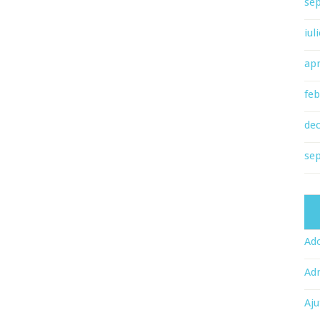
se
iul
apr
feb
de
se
Ado
Adr
Aju