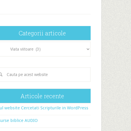
Categorii articole
egorii
icole
Articole recente
l website Cercetati Scripturile in WordPress
urse biblice AUDIO