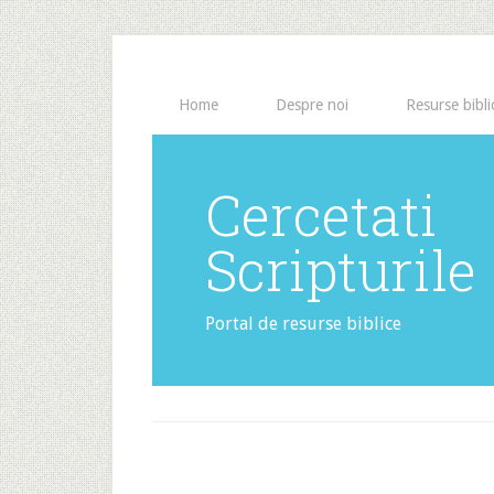
Home
Despre noi
Resurse bibli
Cercetati
Scripturile
Portal de resurse biblice