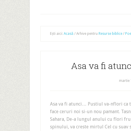
Ești aici:
Acasă
/
Arhive pentru
Resurse biblice
/
Poe
Asa va fi atun
martie 
Asa va fi atunci… Pustiul va-nflori c
face ceruri noi si-un nou pamant. Tasn
Sahara, De-a lungul anului cu flori fru
spinului, va creste mirtul Cel cu suav