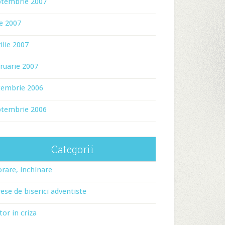
ptembrie 2007
ie 2007
ilie 2007
ruarie 2007
cembrie 2006
ptembrie 2006
Categorii
rare, inchinare
ese de biserici adventiste
tor in criza