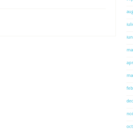
au
iul
iun
ma
apr
ma
feb
de
no
oc