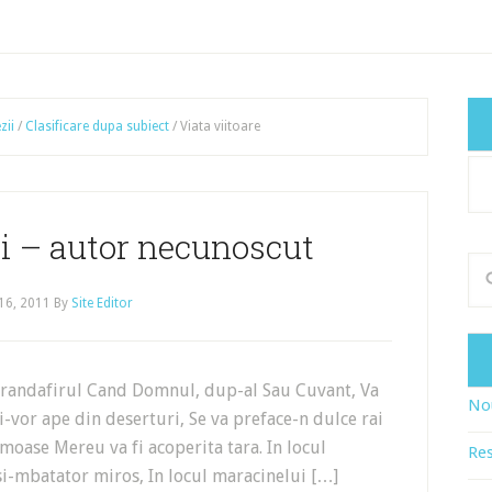
zii
/
Clasificare dupa subiect
/
Viata viitoare
Cat
art
ci – autor necunoscut
16, 2011
By
Site Editor
a trandafirul Cand Domnul, dup-al Sau Cuvant, Va
Nou
i-vor ape din deserturi, Se va preface-n dulce rai
moase Mereu va fi acoperita tara. In locul
Res
 si-mbatator miros, In locul maracinelui […]