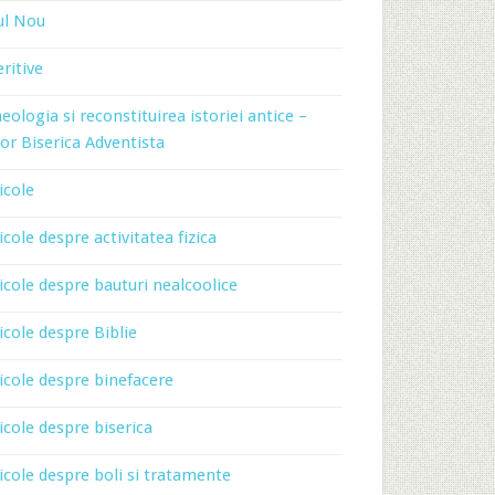
ul Nou
ritive
eologia si reconstituirea istoriei antice –
or Biserica Adventista
icole
icole despre activitatea fizica
icole despre bauturi nealcoolice
icole despre Biblie
icole despre binefacere
icole despre biserica
icole despre boli si tratamente