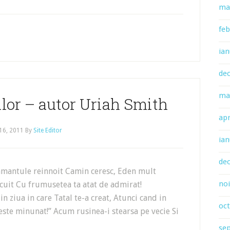
ma
feb
ian
de
ma
lor – autor Uriah Smith
apr
16, 2011
By
Site Editor
ian
de
amantule reinnoit Camin ceresc, Eden mult
no
cuit Cu frumusetea ta atat de admirat!
 ziua in care Tatal te-a creat, Atunci cand in
oc
este minunat!” Acum rusinea-i stearsa pe vecie Si
se