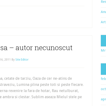
Res
An
Art
sa – autor necunoscut
Mr
16, 2011
By
Site Editor
cetate de tarziu, Oaza de cer ne-atins de
feb
traveziu, Lumina plina peste toti si peste fiecare.
oc
Eterna revenire la fara de hotar, Rau netulburat,
e ambra si clestar. Sublim aseaza Mielul stele pe
apr