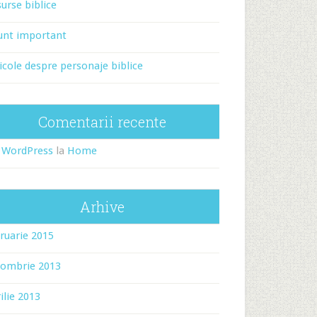
urse biblice
unt important
icole despre personaje biblice
Comentarii recente
 WordPress
la
Home
Arhive
ruarie 2015
tombrie 2013
ilie 2013