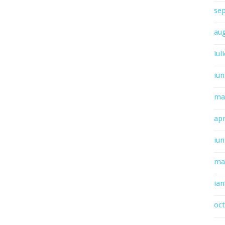
se
au
iul
iun
ma
apr
iun
ma
ian
oc