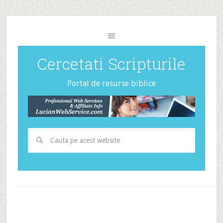
Cercetati Scripturile
Portal de resurse biblice