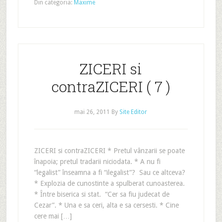
Din categoria:
Maxime
ZICERI si
contraZICERI ( 7 )
mai 26, 2011
By
Site Editor
ZICERI si contraZICERI * Pretul vânzarii se poate
înapoia; pretul tradarii niciodata. * A nu fi
“legalist” înseamna a fi “ilegalist”? Sau ce altceva?
* Explozia de cunostinte a spulberat cunoasterea.
* Între biserica si stat. “Cer sa fiu judecat de
Cezar”. * Una e sa ceri, alta e sa cersesti. * Cine
cere mai […]