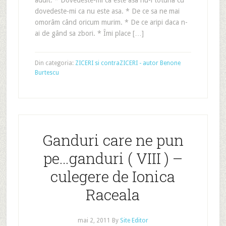
adult. * Dovedeste-mi ca este asa nu-i totuna cu
dovedeste-mi ca nu este asa. * De ce sa ne mai
omorâm când oricum murim. * De ce aripi daca n-
ai de gând sa zbori. * Îmi place […]
Din categoria:
ZICERI si contraZICERI - autor Benone
Burtescu
Ganduri care ne pun
pe…ganduri ( VIII ) –
culegere de Ionica
Raceala
mai 2, 2011
By
Site Editor