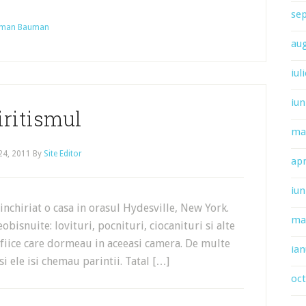
se
Herman Bauman
au
iul
iun
iritismul
ma
 24, 2011
By
Site Editor
apr
iun
inchiriat o casa in orasul Hydesville, New York.
ma
isnuite: lovituri, pocnituri, ciocanituri si alte
 fiice care dormeau in aceeasi camera. De multe
ian
i ele isi chemau parintii. Tatal […]
oc