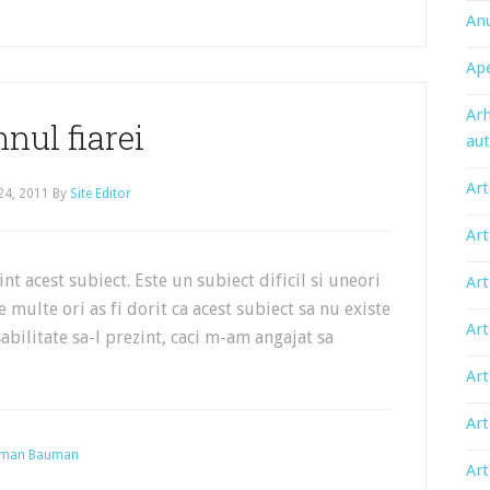
An
Ape
Arh
nul fiarei
aut
Art
 24, 2011
By
Site Editor
Art
nt acest subiect. Este un subiect dificil si uneori
Art
 multe ori as fi dorit ca acest subiect sa nu existe
Art
sabilitate sa-l prezint, caci m-am angajat sa
Art
Art
Herman Bauman
Art