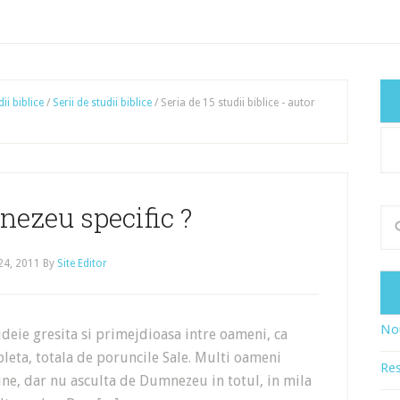
ii biblice
/
Serii de studii biblice
/
Seria de 15 studii biblice - autor
Cat
art
ezeu specific ?
 24, 2011
By
Site Editor
Nou
deie gresita si primejdioasa intre oameni, ca
eta, totala de poruncile Sale. Multi oameni
Res
bine, dar nu asculta de Dumnezeu in totul, in mila