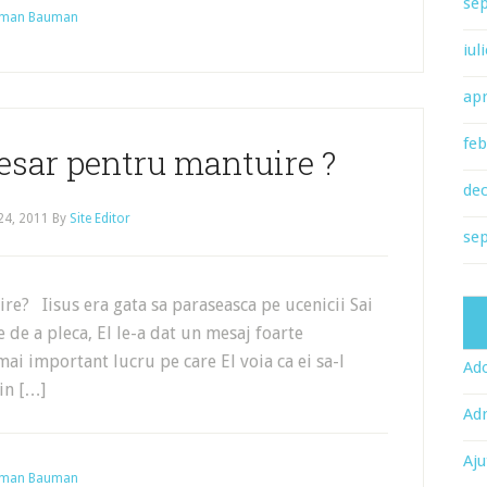
se
Herman Bauman
iul
apr
feb
esar pentru mantuire ?
de
 24, 2011
By
Site Editor
se
re? Iisus era gata sa paraseasca pe ucenicii Sai
te de a pleca, El le-a dat un mesaj foarte
ai important lucru pe care El voia ca ei sa-l
Ado
din […]
Adr
Aju
Herman Bauman