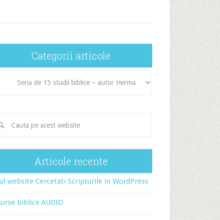
Categorii articole
egorii
icole
Articole recente
l website Cercetati Scripturile in WordPress
urse biblice AUDIO