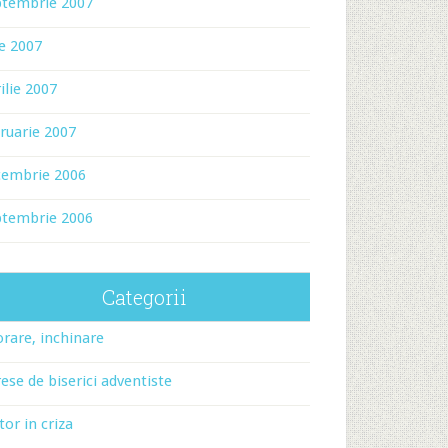
ptembrie 2007
ie 2007
ilie 2007
ruarie 2007
cembrie 2006
ptembrie 2006
Categorii
rare, inchinare
ese de biserici adventiste
tor in criza