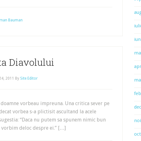
au
Herman Bauman
iul
iun
ma
a Diavolului
apr
 24, 2011
By
Site Editor
ma
feb
a doamne vorbeau impreuna. Una critica sever pe
de
ecat vorbea s-a plictisit ascultand la acele
at sugestia: “Daca nu putem sa spunem nimic bun
no
 vorbim deloc despre ei.” […]
oc