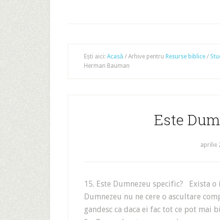
Ești aici:
Acasă
/
Arhive pentru
Resurse biblice
/
Stud
Herman Bauman
Este Dumn
aprilie
15. Este Dumnezeu specific? Exista o i
Dumnezeu nu ne cere o ascultare compl
gandesc ca daca ei fac tot ce pot mai 