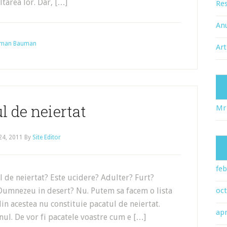
tarea lor. Dar, […]
Res
An
Herman Bauman
Art
l de neiertat
Mr
 24, 2011
By
Site Editor
feb
l de neiertat? Este ucidere? Adulter? Furt?
Dumnezeu in desert? Nu. Putem sa facem o lista
oc
in acestea nu constituie pacatul de neiertat.
apr
nul. De vor fi pacatele voastre cum e […]