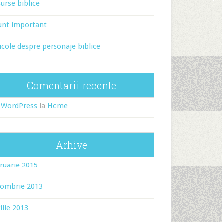
urse biblice
unt important
icole despre personaje biblice
Comentarii recente
 WordPress
la
Home
Arhive
ruarie 2015
tombrie 2013
ilie 2013