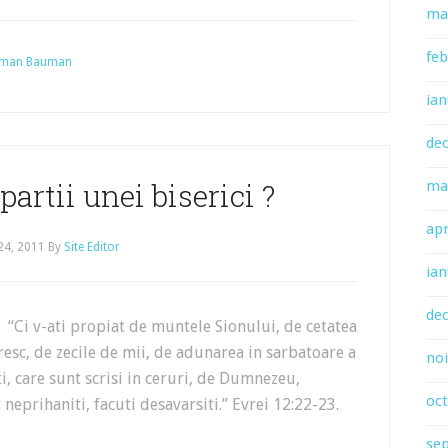
ma
feb
Herman Bauman
ian
de
partii unei biserici ?
ma
apr
 24, 2011
By
Site Editor
ian
de
? “Ci v-ati propiat de muntele Sionului, de cetatea
esc, de zecile de mii, de adunarea in sarbatoare a
no
ti, care sunt scrisi in ceruri, de Dumnezeu,
oc
neprihaniti, facuti desavarsiti.” Evrei 12:22-23.
se