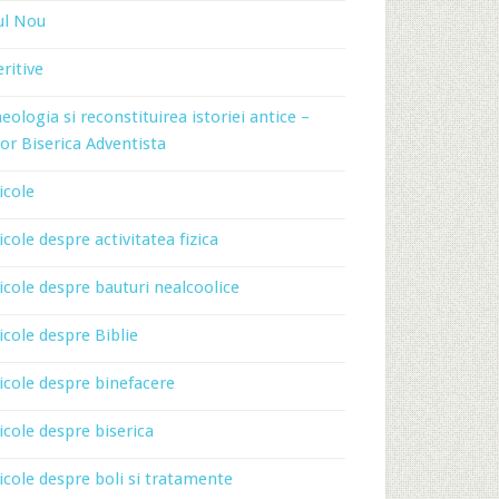
ul Nou
ritive
eologia si reconstituirea istoriei antice –
or Biserica Adventista
icole
icole despre activitatea fizica
icole despre bauturi nealcoolice
icole despre Biblie
icole despre binefacere
icole despre biserica
icole despre boli si tratamente