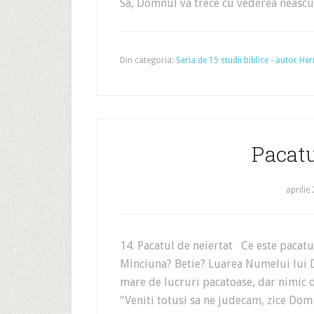
Sa, Domnul va trece cu vederea neascul
Din categoria:
Seria de 15 studii biblice - autor 
Pacatu
aprilie
14. Pacatul de neiertat Ce este pacatu
Minciuna? Betie? Luarea Numelui lui 
mare de lucruri pacatoase, dar nimic d
“Veniti totusi sa ne judecam, zice Dom