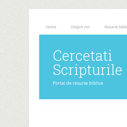
Home
Despre noi
Resurse bibli
Cercetati
Scripturile
Portal de resurse biblice