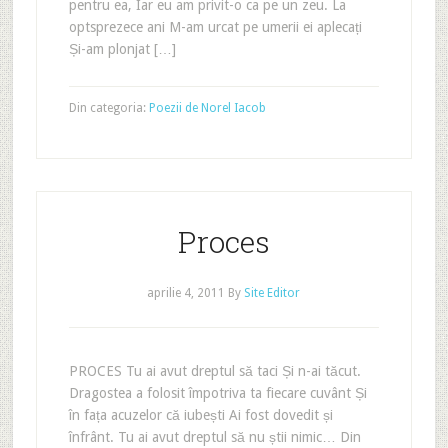
pentru ea, Iar eu am privit-o ca pe un zeu. La
optsprezece ani M-am urcat pe umerii ei aplecați
Și-am plonjat […]
Din categoria:
Poezii de Norel Iacob
Proces
aprilie 4, 2011
By
Site Editor
PROCES Tu ai avut dreptul să taci Și n-ai tăcut.
Dragostea a folosit împotriva ta fiecare cuvânt Și
în fața acuzelor că iubești Ai fost dovedit și
înfrânt. Tu ai avut dreptul să nu știi nimic… Din