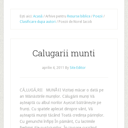
Ești aici:
Acasă
/
Arhive pentru
Resurse biblice
/
Poezii
/
Clasificare dupa autori
/
Poezii de Norel Iacob
Calugarii munti
aprilie 4, 2011
By
Site Editor
CĂ‚LUGĂ‚RII MUNÅ¢I Vizitați măcar o dată pe
an Mănăstirile munților. Călugării munți Vă
așteaptă cu albul norilor Așezat bătrânește pe
frunți. Cu spatele aplecat dinspre vânt, Vă
așteaptă munții tăcând Toată credința părinților.
Cu genunchii înfipți În pământ, Cu lacrimile
fierbinți Ale rugăciunilor, În izvoare curgând