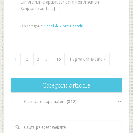
Din vremurile-apuse. Iar de-ai noștri semeni
Scripturile-au fost […]
Din categoria:
Poezii de Viorel Dascalu
1
2
3
…
116
Pagina următoare »
Categorii articole
Categorii
articole