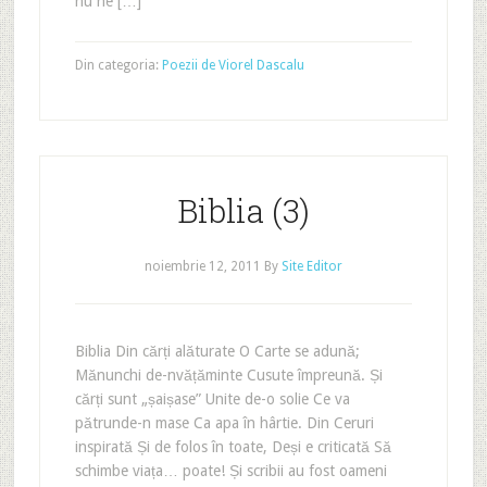
nu ne […]
Din categoria:
Poezii de Viorel Dascalu
Biblia (3)
noiembrie 12, 2011
By
Site Editor
Biblia Din cărți alăturate O Carte se adună;
Mănunchi de-nvățăminte Cusute împreună. Și
cărți sunt „șaișase” Unite de-o solie Ce va
pătrunde-n mase Ca apa în hârtie. Din Ceruri
inspirată Și de folos în toate, Deși e criticată Să
schimbe viața… poate! Și scribii au fost oameni