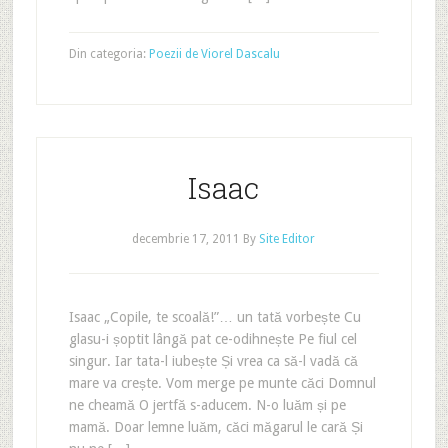
Din categoria:
Poezii de Viorel Dascalu
Isaac
decembrie 17, 2011
By
Site Editor
Isaac „Copile, te scoală!”… un tată vorbește Cu
glasu-i șoptit lângă pat ce-odihnește Pe fiul cel
singur. Iar tata-l iubește Și vrea ca să-l vadă că
mare va crește. Vom merge pe munte căci Domnul
ne cheamă O jertfă s-aducem. N-o luăm și pe
mamă. Doar lemne luăm, căci măgarul le cară Și