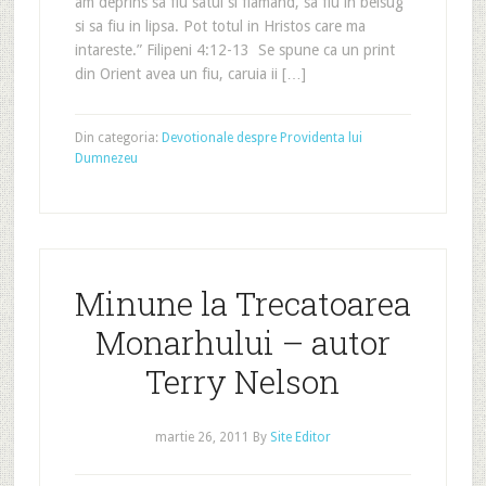
am deprins sa fiu satul si flamand, sa fiu in belsug
si sa fiu in lipsa. Pot totul in Hristos care ma
intareste.” Filipeni 4:12-13 Se spune ca un print
din Orient avea un fiu, caruia ii […]
Din categoria:
Devotionale despre Providenta lui
Dumnezeu
Minune la Trecatoarea
Monarhului – autor
Terry Nelson
martie 26, 2011
By
Site Editor