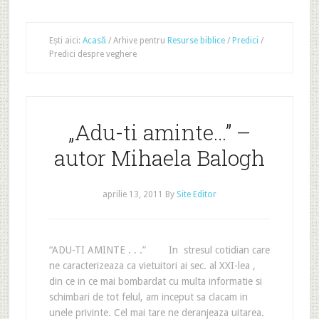
Ești aici:
Acasă
/
Arhive pentru
Resurse biblice
/
Predici
/
Predici despre veghere
„Adu-ti aminte…” –
autor Mihaela Balogh
aprilie 13, 2011
By
Site Editor
“ADU-TI AMINTE . . .” In stresul cotidian care
ne caracterizeaza ca vietuitori ai sec. al XXI-lea ,
din ce in ce mai bombardat cu multa informatie si
schimbari de tot felul, am inceput sa clacam in
unele privinte. Cel mai tare ne deranjeaza uitarea.