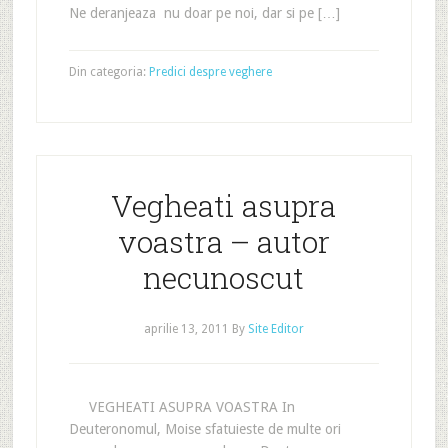
Ne deranjeaza nu doar pe noi, dar si pe […]
Din categoria:
Predici despre veghere
Vegheati asupra
voastra – autor
necunoscut
aprilie 13, 2011
By
Site Editor
VEGHEATI ASUPRA VOASTRA In
Deuteronomul, Moise sfatuieste de multe ori