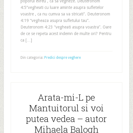
poporul evreu , ca sa vegheze. Deuteronom
4:5”vegheati cu luare aminte asupra sufletelor
voastre , ca nu cumva sa va stricati”. Deuteronom
4:19 “vegheaza asupra sufletului tau”.
Deuteronom 4:23 “vegheati asupra voastra”. Oare
de ce se repeta acest indemn de multe ori? Pentru
ca […]
Din categoria:
Predici despre veghere
Arata-mi-L pe
Mantuitorul si voi
putea vedea – autor
Mihaela Balogh