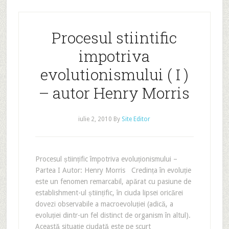
Procesul stiintific
impotriva
evolutionismului ( I )
– autor Henry Morris
iulie 2, 2010
By
Site Editor
Procesul științific împotriva evoluționismului –
Partea I Autor: Henry Morris Credința în evoluție
este un fenomen remarcabil, apărat cu pasiune de
establishment-ul științific, în ciuda lipsei oricărei
dovezi observabile a macroevoluției (adică, a
evoluției dintr-un fel distinct de organism în altul).
Această situație ciudată este pe scurt