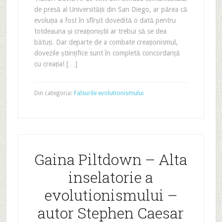
de presă al Universității din San Diego, ar părea că
evoluția a fost în sfîrșit dovedită o dată pentru
totdeauna și creaționiștii ar trebui să se dea
bătuți. Dar departe de a combate creaționismul,
dovezile științifice sunt în completă concordanță
cu creația! […]
Din categoria:
Falsurile evolutionismului
Gaina Piltdown – Alta
inselatorie a
evolutionismului –
autor Stephen Caesar