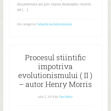
documentată aici prin citarea declarațiilor recente
ale […]
Din categoria:
Falsurile evolutionismului
Procesul stiintific
impotriva
evolutionismului ( II )
– autor Henry Morris
iulie 2, 2010
By
Site Editor