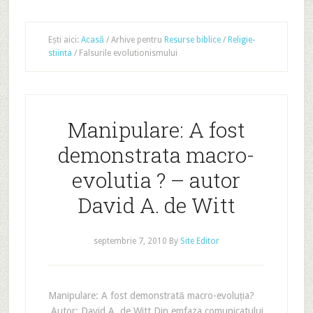
Ești aici:
Acasă
/
Arhive pentru
Resurse biblice
/
Religie-
stiinta
/
Falsurile evolutionismului
Manipulare: A fost
demonstrata macro-
evolutia ? – autor
David A. de Witt
septembrie 7, 2010
By
Site Editor
Manipulare: A fost demonstrată macro-evoluția?
Autor: David A. de Witt Din emfaza comunicatului