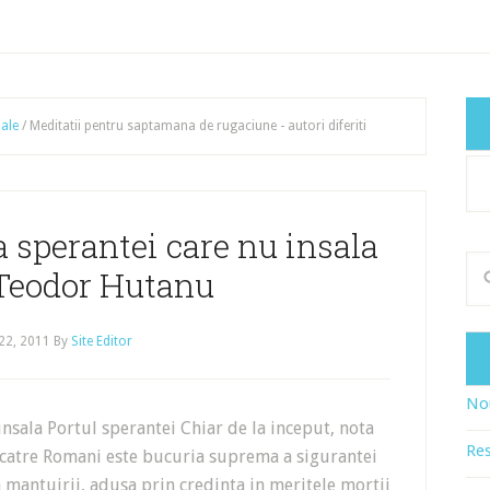
iale
/
Meditatii pentru saptamana de rugaciune - autori diferiti
Cat
art
sperantei care nu insala
 Teodor Hutanu
22, 2011
By
Site Editor
Nou
sala Portul sperantei Chiar de la inceput, nota
Res
i catre Romani este bucuria suprema a sigurantei
 mantuirii, adusa prin credinta in meritele mortii