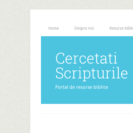
Home
Despre noi
Resurse bibli
Cercetati
Scripturile
Portal de resurse biblice