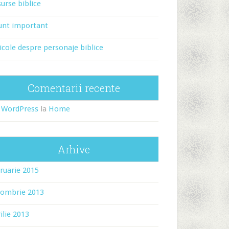
urse biblice
unt important
icole despre personaje biblice
Comentarii recente
 WordPress
la
Home
Arhive
ruarie 2015
tombrie 2013
ilie 2013