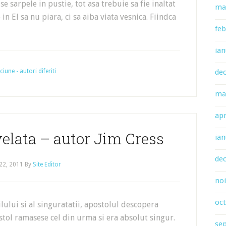
se sarpele in pustie, tot asa trebuie sa fie inaltat
ma
in El sa nu piara, ci sa aiba viata vesnica. Fiindca
feb
ian
une - autori diferiti
de
ma
apr
velata – autor Jim Cress
ian
de
22, 2011
By
Site Editor
no
oc
lului si al singuratatii, apostolul descopera
stol ramasese cel din urma si era absolut singur.
se