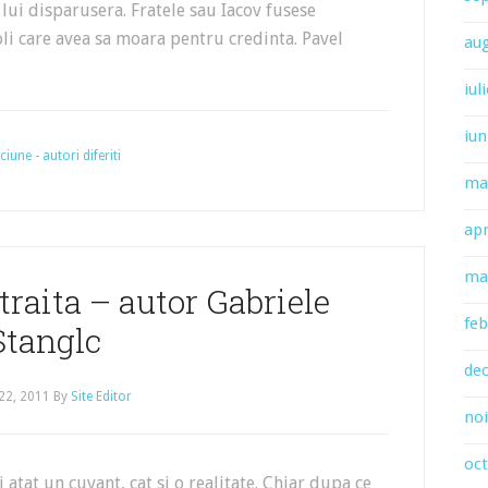
 lui disparusera. Fratele sau Iacov fusese
oli care avea sa moara pentru credinta. Pavel
au
iul
iun
une - autori diferiti
ma
apr
ma
traita – autor Gabriele
feb
Stanglc
de
22, 2011
By
Site Editor
no
oc
 atat un cuvant, cat si o realitate. Chiar dupa ce