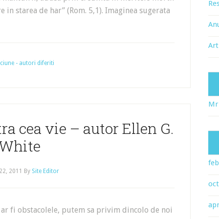
Res
e in starea de har” (Rom. 5,1). Imaginea sugerata
An
Art
une - autori diferiti
Mr
ra cea vie – autor Ellen G.
White
feb
22, 2011
By
Site Editor
oc
apr
 ar fi obstacolele, putem sa privim dincolo de noi