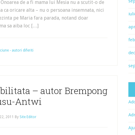
se
 Onoarea de a fi mama lui Mesia nu a scutit-o de
a ca oricare alta – nu o persoana insemnata, nici
iul
rezinta pe Maria fara parada, notand doar
rma sa aiba loc […]
apr
feb
une - autori diferiti
de
se
abilitata – autor Brempong
su-Antwi
Ado
Adr
22, 2011
By
Site Editor
Aju