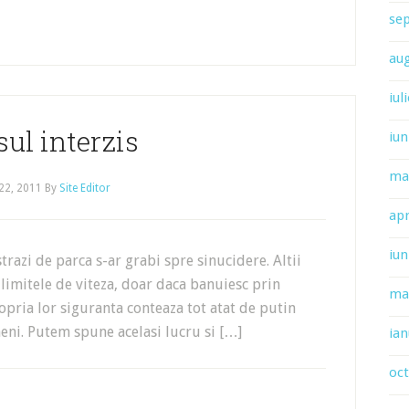
se
au
iul
ul interzis
iun
ma
22, 2011
By
Site Editor
apr
iun
trazi de parca s-ar grabi spre sinucidere. Altii
e limitele de viteza, doar daca banuiesc prin
ma
opria lor siguranta conteaza tot atat de putin
meni. Putem spune acelasi lucru si […]
ian
oc