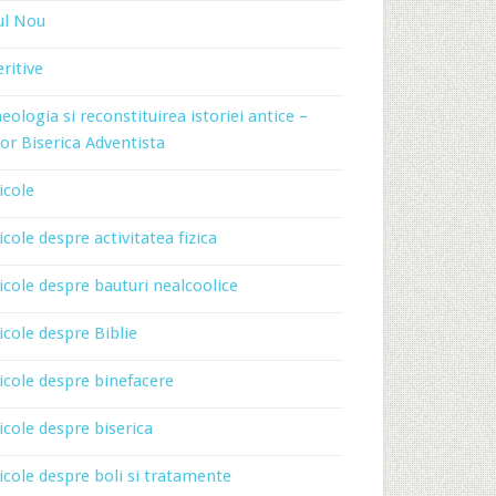
ul Nou
ritive
eologia si reconstituirea istoriei antice –
or Biserica Adventista
icole
icole despre activitatea fizica
icole despre bauturi nealcoolice
icole despre Biblie
icole despre binefacere
icole despre biserica
icole despre boli si tratamente