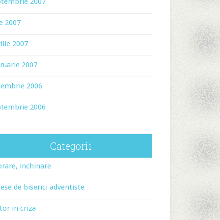
ptembrie 2007
ie 2007
ilie 2007
ruarie 2007
cembrie 2006
ptembrie 2006
Categorii
rare, inchinare
ese de biserici adventiste
tor in criza