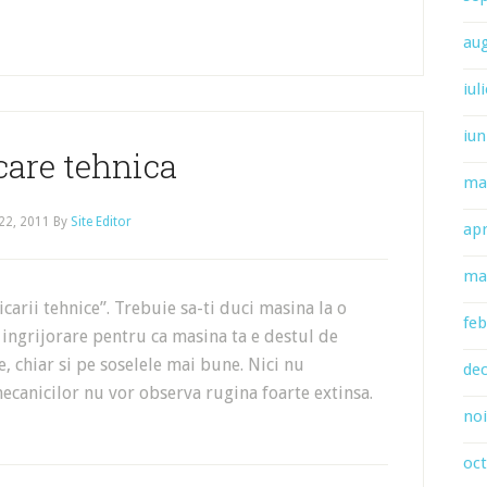
au
iul
iun
care tehnica
ma
22, 2011
By
Site Editor
apr
ma
icarii tehnice”. Trebuie sa-ti duci masina la o
feb
u ingrijorare pentru ca masina ta e destul de
 chiar si pe soselele mai bune. Nici nu
de
 mecanicilor nu vor observa rugina foarte extinsa.
no
oc