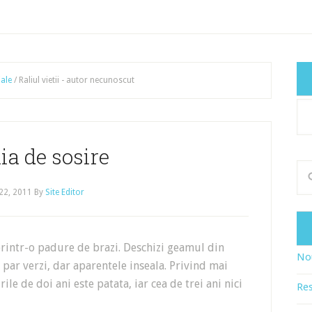
iale
/
Raliul vietii - autor necunoscut
Cat
art
nia de sosire
22, 2011
By
Site Editor
printr-o padure de brazi. Deschizi geamul din
Nou
a par verzi, dar aparentele inseala. Privind mai
le de doi ani este patata, iar cea de trei ani nici
Res