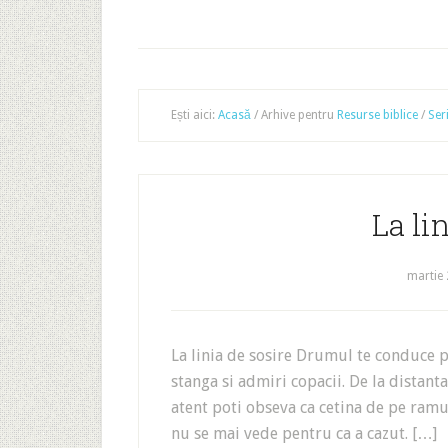
Ești aici:
Acasă
/
Arhive pentru
Resurse biblice
/
Ser
La li
martie 
La linia de sosire Drumul te conduce 
stanga si admiri copacii. De la distant
atent poti obseva ca cetina de pe ramuri
nu se mai vede pentru ca a cazut. […]