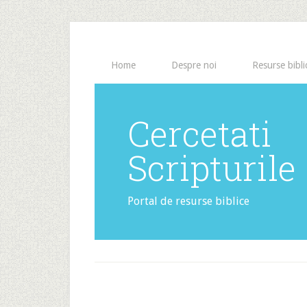
Home
Despre noi
Resurse bibli
Cercetati
Scripturile
Portal de resurse biblice