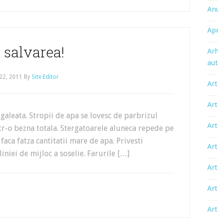
An
Ape
, salvarea!
Arh
aut
22, 2011
By
Site Editor
Art
Art
 galeata. Stropii de apa se lovesc de parbrizul
Art
ntr-o bezna totala. Stergatoarele aluneca repede pe
aca fatza cantitatii mare de apa. Privesti
Art
liniei de mijloc a soselie. Farurile […]
Art
Art
Art