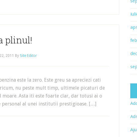
se
iul
apr
a plinul!
feb
de
22, 2011
By
Site Editor
se
enzina este la zero. Este greu sa apreciezi cati
ricum, nu peste mult timp, ultimele picaturi de
moare. Asta iti este foarte clar, dar totusi ai o
Ado
 personal al unei institutii prestigioase. […]
Adr
Aju