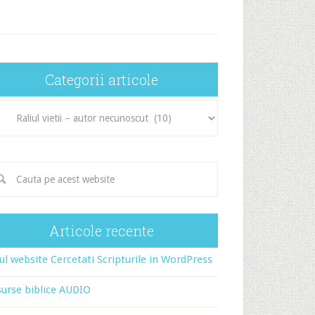
Categorii articole
egorii
icole
Articole recente
l website Cercetati Scripturile in WordPress
urse biblice AUDIO