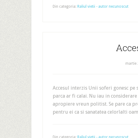
Din categoria:
Raliul vietii - autor necunoscut
Acces
martie 
Accesul interzis Unii soferi gonesc pe s
parca ar fi calai. Nu iau in considerar
apropiere vreun politist. Se pare ca pr
pentru ei ca si sanatatea celorlalti oa
Din categoria:
Raliul vietii - autor necunoscut