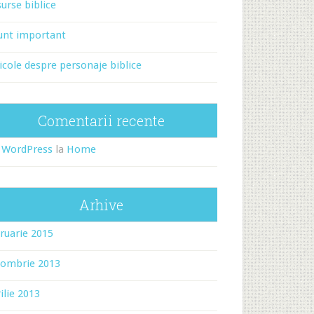
urse biblice
unt important
icole despre personaje biblice
Comentarii recente
 WordPress
la
Home
Arhive
ruarie 2015
tombrie 2013
ilie 2013