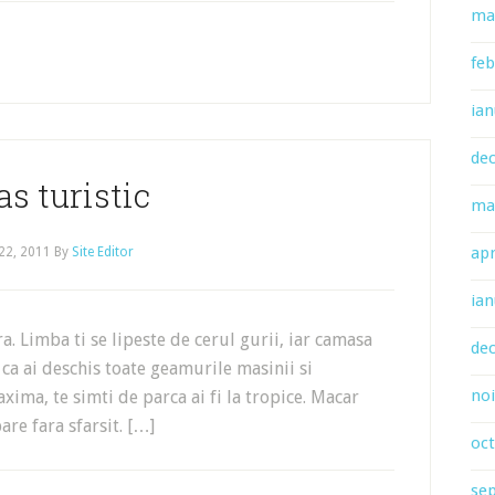
ma
feb
ian
de
s turistic
ma
apr
22, 2011
By
Site Editor
ian
ra. Limba ti se lipeste de cerul gurii, iar camasa
de
 ca ai deschis toate geamurile masinii si
no
ima, te simti de parca ai fi la tropice. Macar
are fara sfarsit. […]
oc
se