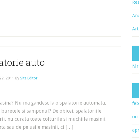
Res
An
Art
atorie auto
Mr
22, 2011
By
Site Editor
masina? Nu ma gandesc la o spalatorie automata,
feb
cu buretele si samponul? De obicei, spalatoriile
oc
i, nu curata toate colturile si muchiile masinii.
a sau de pe usile masinii, ci […]
apr