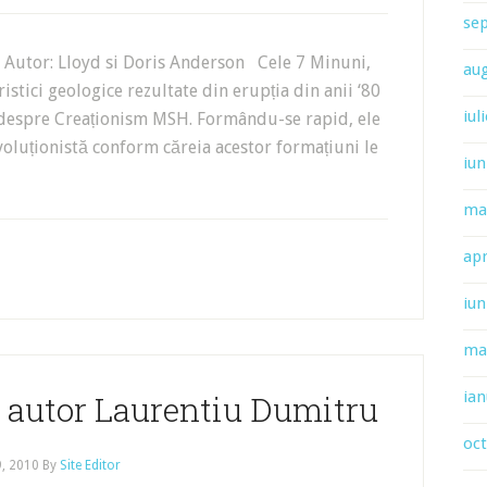
se
s Autor: Lloyd si Doris Anderson Cele 7 Minuni,
au
istici geologice rezultate din erupția din anii ‘80
iul
 despre Creaționism MSH. Formându-se rapid, ele
oluționistă conform căreia acestor formațiuni le
iun
ma
apr
iun
ma
ian
 autor Laurentiu Dumitru
oc
9, 2010
By
Site Editor