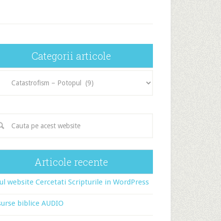
Categorii articole
egorii
icole
Articole recente
l website Cercetati Scripturile in WordPress
urse biblice AUDIO