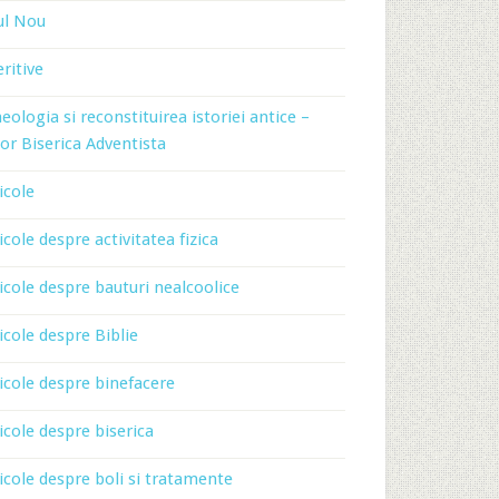
ul Nou
ritive
eologia si reconstituirea istoriei antice –
or Biserica Adventista
icole
icole despre activitatea fizica
icole despre bauturi nealcoolice
icole despre Biblie
icole despre binefacere
icole despre biserica
icole despre boli si tratamente