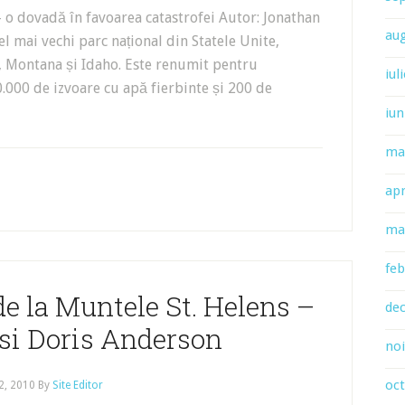
– o dovadă în favoarea catastrofei Autor: Jonathan
au
l mai vechi parc național din Statele Unite,
, Montana și Idaho. Este renumit pentru
iul
0.000 de izvoare cu apă fierbinte și 200 de
iun
ma
apr
ma
feb
e la Muntele St. Helens –
de
 si Doris Anderson
no
oc
12, 2010
By
Site Editor