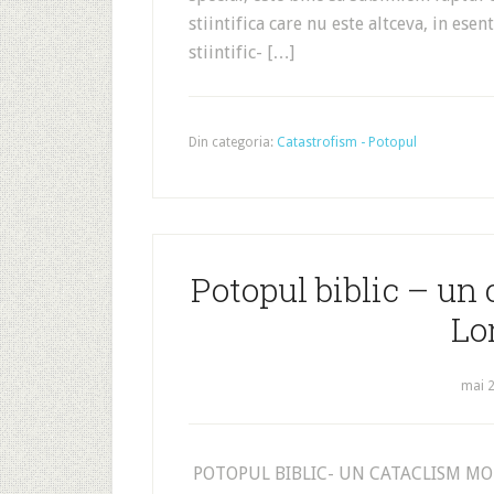
stiintifica care nu este altceva, in esen
stiintific- […]
Din categoria:
Catastrofism - Potopul
Potopul biblic – un
Lo
mai 2
POTOPUL BIBLIC- UN CATACLIS