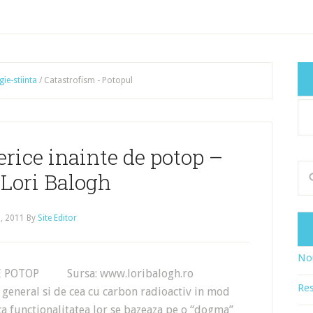
gie-stiinta
/
Catastrofism - Potopul
Cat
art
erice inainte de potop –
 Lori Balogh
, 2011
By
Site Editor
Nou
E DE POTOP Sursa: www.loribalogh.ro
Res
general si de cea cu carbon radioactiv in mod
 ca functionalitatea lor se bazeaza pe o “dogma”