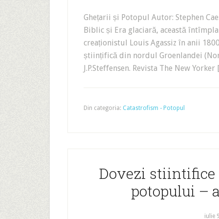
Ghețarii și Potopul Autor: Stephen Caes
Biblic și Era glaciară, această întîmp
creaționistul Louis Agassiz în anii 180
științifică din nordul Groenlandei (No
J.P.Steffensen. Revista The New Yorker 
Din categoria:
Catastrofism - Potopul
Dovezi stiintifice
potopului – 
iulie 