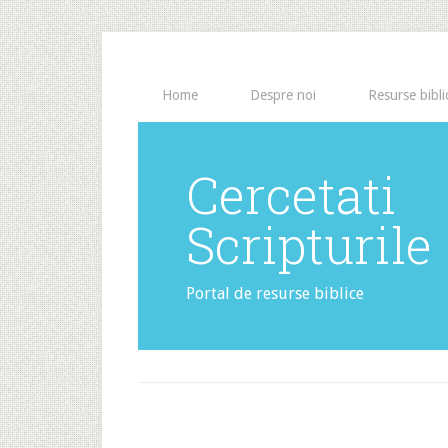
Home
Despre noi
Resurse bibli
Cercetati
Scripturile
Portal de resurse biblice