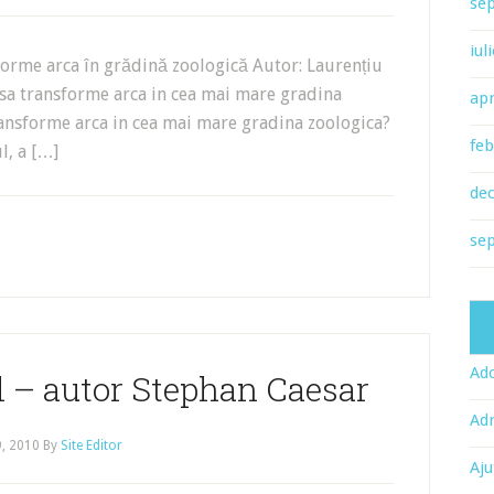
se
iul
forme arca în grădină zoologică Autor: Laurențiu
 sa transforme arca in cea mai mare gradina
apr
ansforme arca in cea mai mare gradina zoologica?
feb
l, a […]
de
se
Ado
l – autor Stephan Caesar
Adr
9, 2010
By
Site Editor
Aju