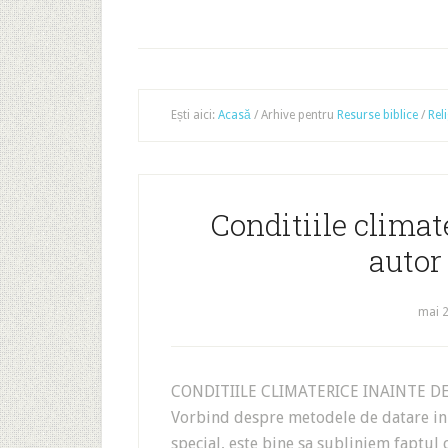
Ești aici:
Acasă
/
Arhive pentru
Resurse biblice
/
Reli
Conditiile climat
autor
mai 2
CONDITIILE CLIMATERICE INAINT
Vorbind despre metodele de datare in 
special, este bine sa subliniem faptul