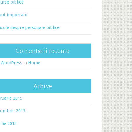
urse biblice
unt important
icole despre personaje biblice
Comentarii recente
 WordPress
la
Home
Arhive
ruarie 2015
tombrie 2013
ilie 2013