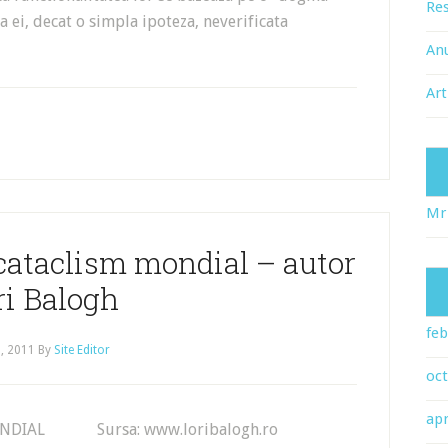
Res
ta ei, decat o simpla ipoteza, neverificata
An
Art
Mr
 cataclism mondial – autor
ri Balogh
feb
, 2011
By
Site Editor
oc
apr
M MONDIAL Sursa: www.loribalogh.ro