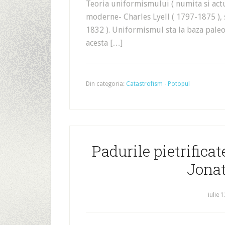
Teoria uniformismului ( numita si actu
moderne- Charles Lyell ( 1797-1875 ), s
1832 ). Uniformismul sta la baza paleon
acesta […]
Din categoria:
Catastrofism - Potopul
Padurile pietrifica
Jonat
iulie 