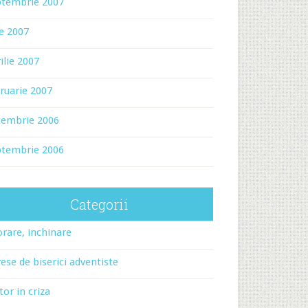
ptembrie 2007
ie 2007
ilie 2007
ruarie 2007
cembrie 2006
ptembrie 2006
Categorii
rare, inchinare
ese de biserici adventiste
tor in criza