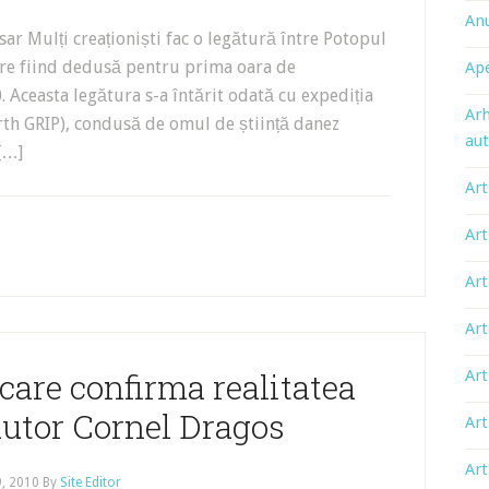
An
ar Mulți creaționiști fac o legătură între Potopul
lare fiind dedusă pentru prima oara de
Ape
0. Aceasta legătura s-a întărit odată cu expediția
Arh
rth GRIP), condusă de omul de știință danez
aut
[…]
Art
Art
Art
Art
 care confirma realitatea
Art
autor Cornel Dragos
Art
Art
9, 2010
By
Site Editor