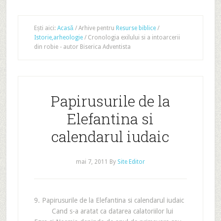
Ești aici:
Acasă
/
Arhive pentru
Resurse biblice
/
Istorie,arheologie
/
Cronologia exilului si a intoarcerii
din robie - autor Biserica Adventista
Papirusurile de la
Elefantina si
calendarul iudaic
mai 7, 2011
By
Site Editor
9. Papirusurile de la Elefantina si calendarul iudaic
Cand s-a aratat ca datarea calatoriilor lui