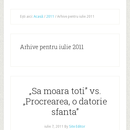
Ești aici:
Acasă
/
2011
/
Arhive pentru iulie 2011
Arhive pentru iulie 2011
„Sa moara toti” vs.
„Procrearea, o datorie
sfanta”
iulie 7, 2011
By
Site Editor