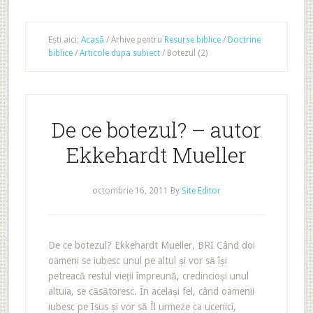
Ești aici:
Acasă
/
Arhive pentru
Resurse biblice
/
Doctrine
biblice
/
Articole dupa subiect
/
Botezul (2)
De ce botezul? – autor
Ekkehardt Mueller
octombrie 16, 2011
By
Site Editor
De ce botezul? Ekkehardt Mueller, BRI Când doi
oameni se iubesc unul pe altul și vor să își
petreacă restul vieții împreună, credincioși unul
altuia, se căsătoresc. În același fel, când oamenii
iubesc pe Isus și vor să Îl urmeze ca ucenici,