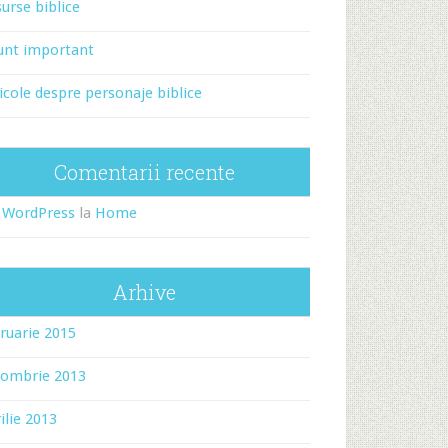
urse biblice
unt important
icole despre personaje biblice
Comentarii recente
 WordPress
la
Home
Arhive
ruarie 2015
tombrie 2013
ilie 2013