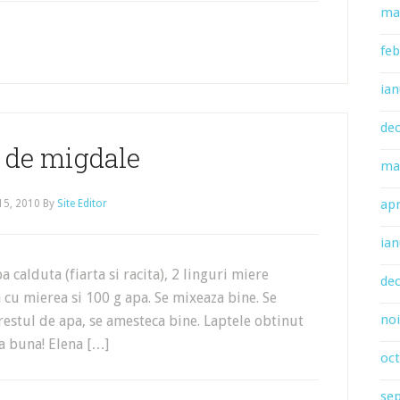
ma
feb
ian
de
 de migdale
ma
apr
 15, 2010
By
Site Editor
ian
 calduta (fiarta si racita), 2 linguri miere
de
cu mierea si 100 g apa. Se mixeaza bine. Se
no
restul de apa, se amesteca bine. Laptele obtinut
ta buna! Elena […]
oc
se