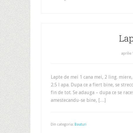
Lap
aprilie
Lapte de mei 1 cana mei, 2 ling. miere, 
2.5 l apa. Dupa ce a fiert bine, se str
fin de tot. Se adauga – dupa ce se races
amestecandu-se bine, […]
Din categoria:
Bauturi