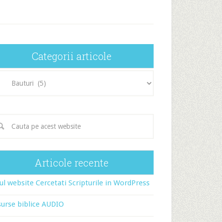
Categorii articole
egorii
icole
Articole recente
l website Cercetati Scripturile in WordPress
urse biblice AUDIO