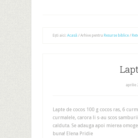
Ești aici:
Acasă
/
Arhive pentru
Resurse biblice
/
Ret
Lapt
aprilie
Lapte de cocos 100 g cocos ras, 6 curma
curmalele, carora li s-au scos sambur
calduta. Se adauga apoi mierea omogeni
buna! Elena Pridie