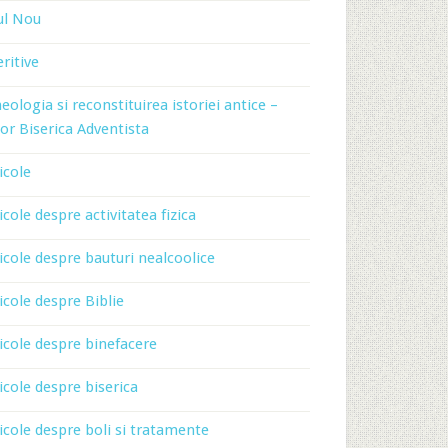
ul Nou
ritive
eologia si reconstituirea istoriei antice –
or Biserica Adventista
icole
icole despre activitatea fizica
icole despre bauturi nealcoolice
icole despre Biblie
icole despre binefacere
icole despre biserica
icole despre boli si tratamente