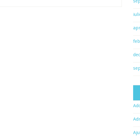
se
iul
apr
feb
de
se
Ado
Adr
Aju