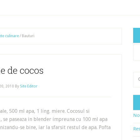
ete culinare
/
Bauturi
Cat
art
e de cocos
 20, 2010
By
Site Editor
le, 500 ml apa, 1 ling. miere. Cocosul si
Nou
ii, se paseaza in blender impreuna cu 100 ml apa
zandu-se bine, iar la sfarsit restul de apa. Pofta
Res