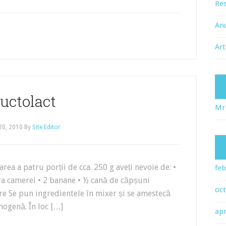
Res
An
Art
uctolact
Mr
 20, 2010
By
Site Editor
ea a patru porții de cca. 250 g aveți nevoie de: •
feb
ura camerei • 2 banane • ½ cană de căpșuni
oc
re Se pun ingredientele în mixer și se amestecă
mogenă. În loc […]
apr