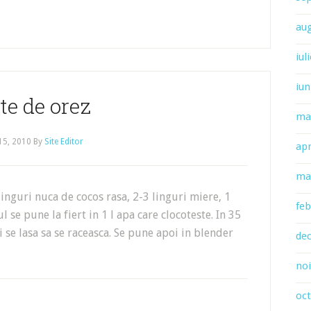
au
iul
iun
te de orez
ma
 15, 2010
By
Site Editor
apr
ma
linguri nuca de cocos rasa, 2-3 linguri miere, 1
feb
ul se pune la fiert in 1 l apa care clocoteste. In 35
i se lasa sa se raceasca. Se pune apoi in blender
de
no
oc