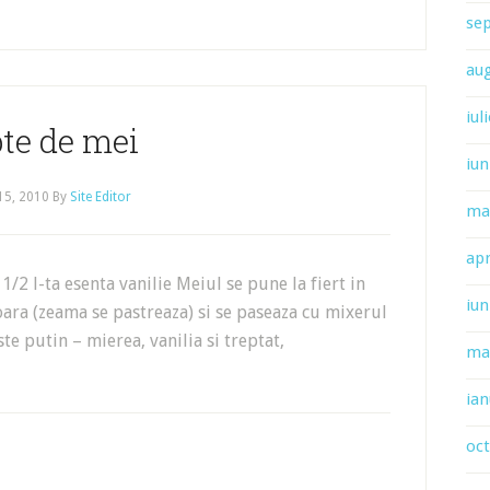
se
au
iul
te de mei
iun
 15, 2010
By
Site Editor
ma
apr
1/2 l-ta esenta vanilie Meiul se pune la fiert in
iun
ecoara (zeama se pastreaza) si se paseaza cu mixerul
te putin – mierea, vanilia si treptat,
ma
ian
oc