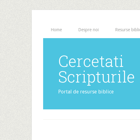
Home
Despre noi
Resurse bibli
Cercetati
Scripturile
Portal de resurse biblice