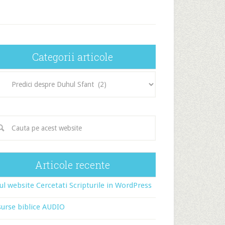
Categorii articole
egorii
icole
Articole recente
l website Cercetati Scripturile in WordPress
urse biblice AUDIO