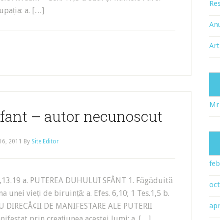
Res
pația: a. […]
An
Art
Mr
fant – autor necunoscut
 16, 2011
By
Site Editor
feb
3.19 a. PUTEREA DUHULUI SFÂNT 1. Făgăduită
oc
a unei vieți de biruință: a. Efes. 6,10; 1 Tes.1,5 b.
ATRU DIRECÅ¢II DE MANIFESTARE ALE PUTERII
apr
festat prin creațiunea acestei lumi: a. […]