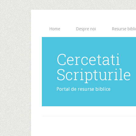
Home
Despre noi
Resurse bibli
Cercetati
Scripturile
Portal de resurse biblice