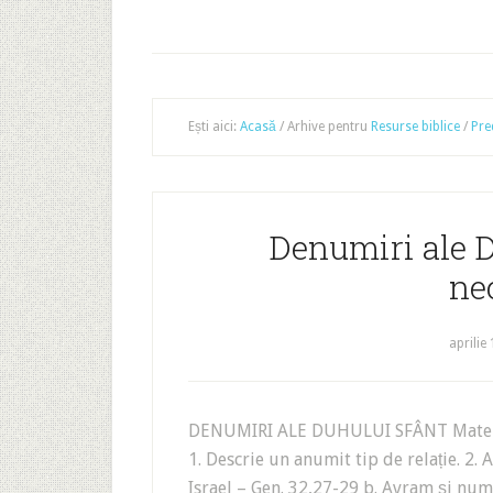
Ești aici:
Acasă
/
Arhive pentru
Resurse biblice
/
Pre
Denumiri ale D
ne
aprilie
DENUMIRI ALE DUHULUI SFÂNT Matei
1. Descrie un anumit tip de relație. 2.
Israel – Gen. 32,27-29 b. Avram și num