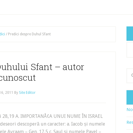
dici
/
Predici despre Duhul Sfant
Cat
art
uhului Sfant – autor
cunoscut
 16, 2011
By
Site Editor
Nou
 28,19 A. IMPORTANÅ¢A UNUI NUME ÎN ISRAEL
Res
 Adeseori descoperă un caracter: a. Iacob și numele
ele Avraam – Gen. 17,5 c. Saul și numele Pavel –