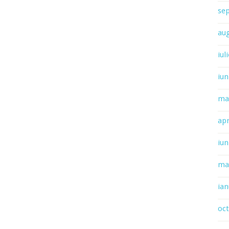
se
au
iul
iun
ma
apr
iun
ma
ian
oc