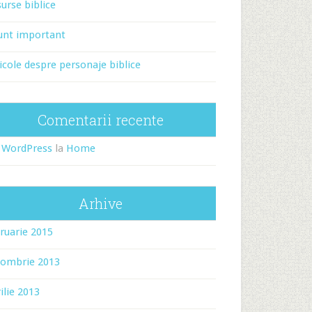
urse biblice
unt important
icole despre personaje biblice
Comentarii recente
 WordPress
la
Home
Arhive
ruarie 2015
tombrie 2013
ilie 2013