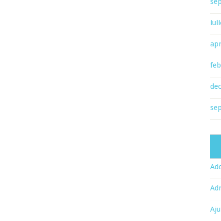
se
iul
apr
feb
de
se
Ado
Adr
Aju