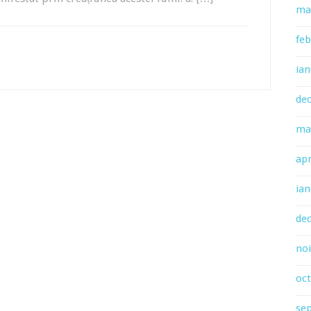
ma
feb
ian
de
ma
apr
ian
de
no
oc
se