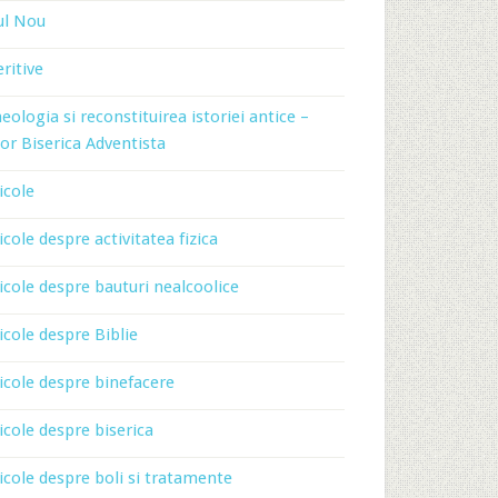
ul Nou
ritive
eologia si reconstituirea istoriei antice –
or Biserica Adventista
icole
icole despre activitatea fizica
icole despre bauturi nealcoolice
icole despre Biblie
icole despre binefacere
icole despre biserica
icole despre boli si tratamente