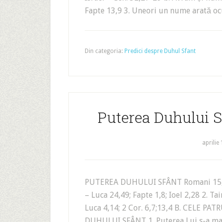
Fapte 13,9 3. Uneori un nume arată ocu
Din categoria:
Predici despre Duhul Sfant
Puterea Duhului S
aprilie
PUTEREA DUHULUI SFÂNT Romani 15,1
– Luca 24,49; Fapte 1,8; Ioel 2,28 2. Tain
Luca 4,14; 2 Cor. 6,7;13,4 B. CELE P
DUHULUI SFÂNT 1. Puterea Lui s-a mani