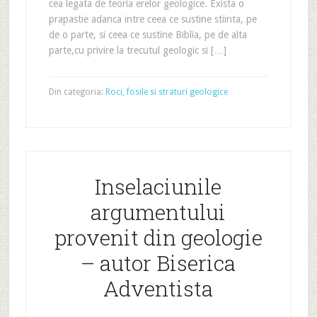
cea legata de teoria erelor geologice. Exista o
prapastie adanca intre ceea ce sustine stiinta, pe
de o parte, si ceea ce sustine Biblia, pe de alta
parte,cu privire la trecutul geologic si […]
Din categoria:
Roci, fosile si straturi geologice
Inselaciunile
argumentului
provenit din geologie
– autor Biserica
Adventista