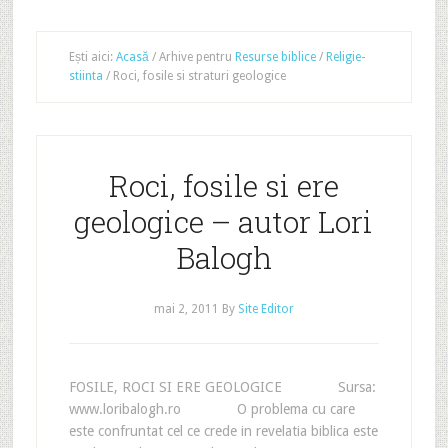
Ești aici:
Acasă
/
Arhive pentru
Resurse biblice
/
Religie-
stiinta
/
Roci, fosile si straturi geologice
Roci, fosile si ere
geologice – autor Lori
Balogh
mai 2, 2011
By
Site Editor
FOSILE, ROCI SI ERE GEOLOGICE Sursa:
www.loribalogh.ro O problema cu care
este confruntat cel ce crede in revelatia biblica este