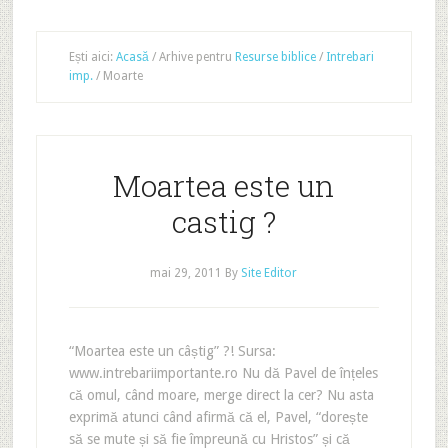
Ești aici:
Acasă
/
Arhive pentru
Resurse biblice
/
Intrebari
imp.
/
Moarte
Moartea este un
castig ?
mai 29, 2011
By
Site Editor
“Moartea este un câștig” ?! Sursa:
www.intrebariimportante.ro Nu dă Pavel de înțeles
că omul, când moare, merge direct la cer? Nu asta
exprimă atunci când afirmă că el, Pavel, “dorește
să se mute și să fie împreună cu Hristos” și că