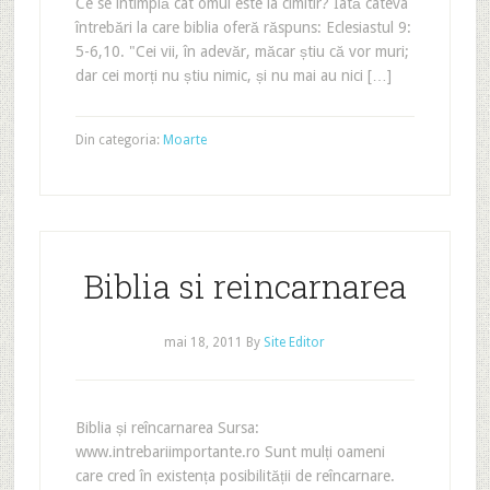
Ce se întîmplă cât omul este la cimitir? Iată câteva
întrebări la care biblia oferă răspuns: Eclesiastul 9:
5-6,10. "Cei vii, în adevăr, măcar știu că vor muri;
dar cei morți nu știu nimic, și nu mai au nici […]
Din categoria:
Moarte
Biblia si reincarnarea
mai 18, 2011
By
Site Editor
Biblia și reîncarnarea Sursa:
www.intrebariimportante.ro Sunt mulți oameni
care cred în existența posibilității de reîncarnare.