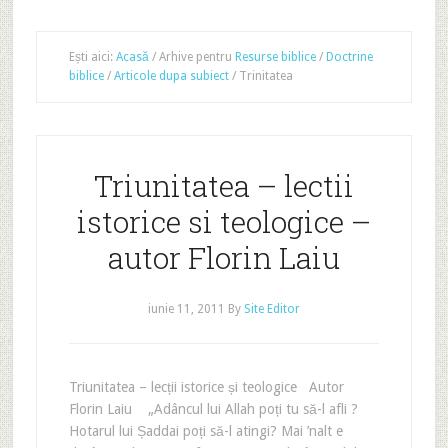
Ești aici:
Acasă
/
Arhive pentru
Resurse biblice
/
Doctrine
biblice
/
Articole dupa subiect
/
Trinitatea
Triunitatea – lectii
istorice si teologice –
autor Florin Laiu
iunie 11, 2011
By
Site Editor
Triunitatea – lecții istorice și teologice Autor
Florin Laiu „Adâncul lui Allah poți tu să-l afli ?
Hotarul lui Șaddai poți să-l atingi? Mai ’nalt e