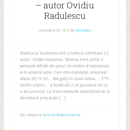
– autor Ovidiu
Radulescu
octombrie 20, 2011
By
Site Editor
Biserica lui Dumnezeu într-o lume în schimbare (1)
Autor: Ovidiu Radulescu Biserica trece printr-o
perioada dificilă din punct de vedere al mandatului
ei în această lume. Care este mandatul, misiunea?
Matei 28,19-20… MergeÈ›i în toată lumea…. È™i
faceÈ›i ucenici… si învăÈ›aÈ›i-i să păzească tot ce
v-am poruncit. La toate nivelurile administraÈ›iei se
abordează prea puțin […]
Din categoria:
Articole despre biserica