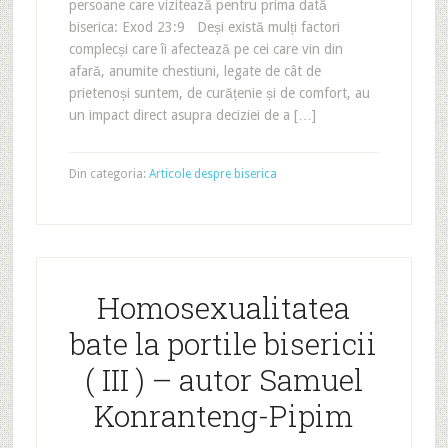
persoane care vizitează pentru prima dată
biserica: Exod 23:9 Deși există mulți factori
complecși care îi afectează pe cei care vin din
afară, anumite chestiuni, legate de cât de
prietenoși suntem, de curățenie și de comfort, au
un impact direct asupra deciziei de a […]
Din categoria:
Articole despre biserica
Homosexualitatea
bate la portile bisericii
( III ) – autor Samuel
Konranteng-Pipim