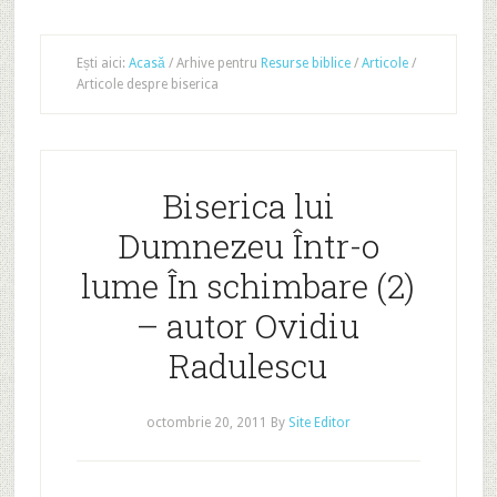
Ești aici:
Acasă
/
Arhive pentru
Resurse biblice
/
Articole
/
Articole despre biserica
Biserica lui
Dumnezeu Într-o
lume În schimbare (2)
– autor Ovidiu
Radulescu
octombrie 20, 2011
By
Site Editor