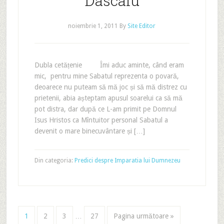
Dascalu
noiembrie 1, 2011
By
Site Editor
Dubla cetățenie Îmi aduc aminte, când eram
mic, pentru mine Sabatul reprezenta o povară,
deoarece nu puteam să mă joc și să mă distrez cu
prietenii, abia așteptam apusul soarelui ca să mă
pot distra, dar după ce L-am primit pe Domnul
Isus Hristos ca Mîntuitor personal Sabatul a
devenit o mare binecuvântare și […]
Din categoria:
Predici despre Imparatia lui Dumnezeu
1
2
3
…
27
Pagina următoare »