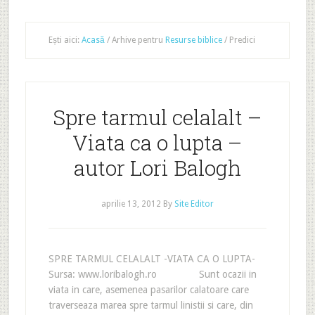
Ești aici:
Acasă
/
Arhive pentru
Resurse biblice
/
Predici
Spre tarmul celalalt –
Viata ca o lupta –
autor Lori Balogh
aprilie 13, 2012
By
Site Editor
SPRE TARMUL CELALALT -VIATA CA O LUPTA-
Sursa: www.loribalogh.ro Sunt ocazii in
viata in care, asemenea pasarilor calatoare care
traverseaza marea spre tarmul linistii si care, din