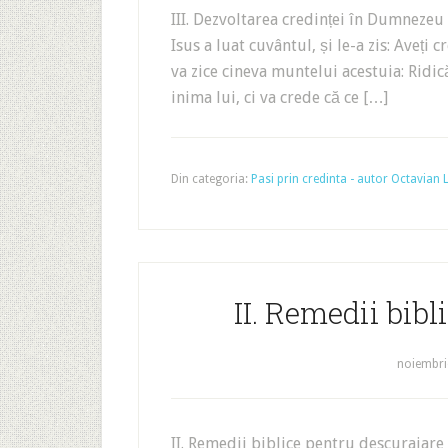
III. Dezvoltarea credinței în Dumnezeu
Isus a luat cuvântul, și le-a zis: Aveț
va zice cineva muntelui acestuia: Ridic
inima lui, ci va crede că ce […]
Din categoria:
Pasi prin credinta - autor Octavian
II. Remedii bibl
noiembri
II. Remedii biblice pentru descurajare 