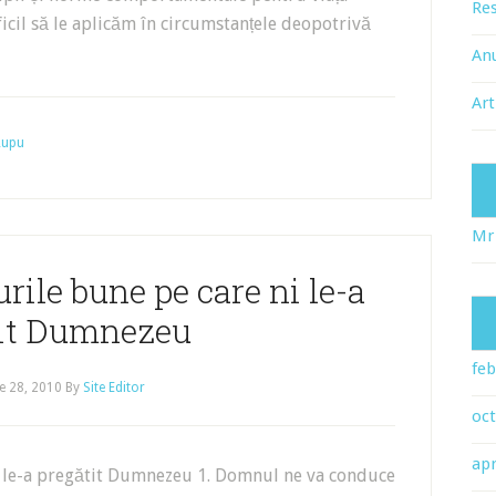
Res
ficil să le aplicăm în circumstanțele deopotrivă
An
Art
 Lupu
Mr
rurile bune pe care ni le-a
tit Dumnezeu
feb
e 28, 2010
By
Site Editor
oc
apr
 ni le-a pregătit Dumnezeu 1. Domnul ne va conduce