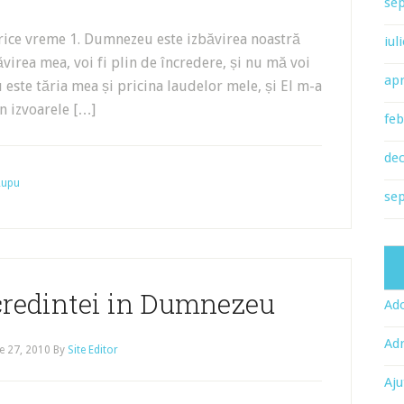
se
orice vreme 1. Dumnezeu este izbăvirea noastră
iul
ăvirea mea, voi fi plin de încredere, și nu mă voi
apr
ste tăria mea și pricina laudelor mele, și El m-a
n izvoarele […]
feb
de
 Lupu
se
 credintei in Dumnezeu
Ado
Adr
e 27, 2010
By
Site Editor
Aju