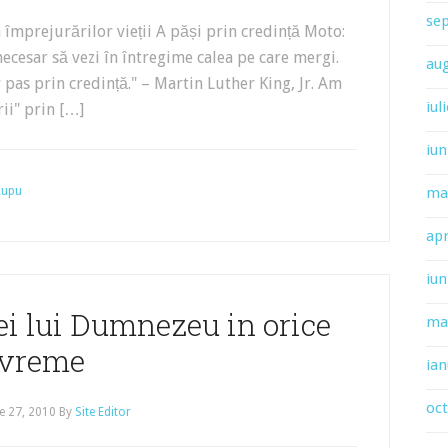
se
 împrejurărilor vieții A păși prin credință Moto:
ecesar să vezi în întregime calea pe care mergi.
au
 pas prin credință." – Martin Luther King, Jr. Am
iul
ii" prin […]
iun
 Lupu
ma
apr
iun
dei lui Dumnezeu in orice
ma
vreme
ian
oc
e 27, 2010
By
Site Editor