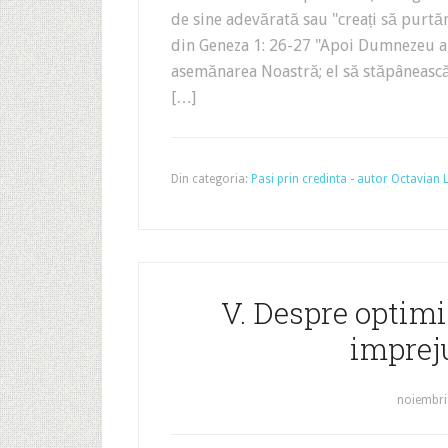
de sine adevărată sau "creați să purt
din Geneza 1: 26-27 "Apoi Dumnezeu a
asemănarea Noastră; el să stăpânească 
[…]
Din categoria:
Pasi prin credinta - autor Octavian
V. Despre optimi
impreju
noiembri