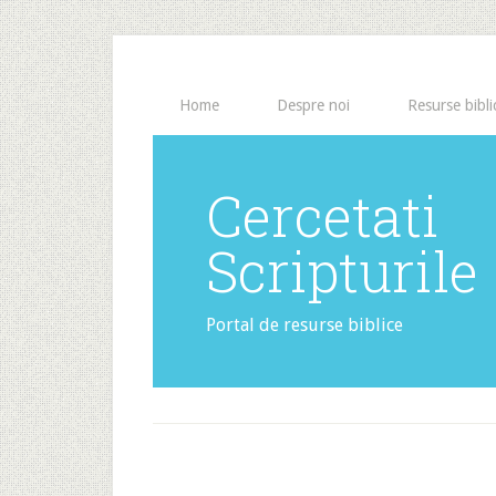
Home
Despre noi
Resurse bibli
Cercetati
Scripturile
Portal de resurse biblice