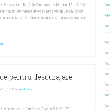
 1. A avea credință în Dumnezeu Marcu 11: 22-24 "
An
i credință în Dumnezeu! Adevărat vă spun că, dacă
Ape
ă-te și aruncă-te în mare, și dacă nu se va îndoi în
Arh
aut
Art
 Lupu
Art
Art
Art
ice pentru descurajare
Art
e 25, 2010
By
Site Editor
Art
Art
1. Acceptare și întărire Psalm 51:15-17: “