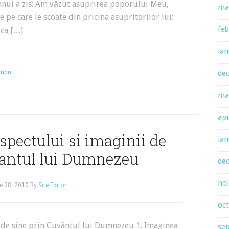
mnul a zis: Am văzut asuprirea poporului Meu,
ma
le pe care le scoate din pricina asupritorilor lui;
feb
 ca […]
ian
 Lupu
de
ma
apr
spectului si imaginii de
ian
vantul lui Dumnezeu
de
no
e 28, 2010
By
Site Editor
oc
i de sine prin Cuvântul lui Dumnezeu 1. Imaginea
se