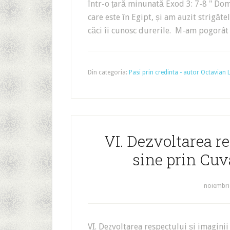
într-o țară minunată Exod 3: 7-8 " Do
care este în Egipt, și am auzit strigăte
căci îi cunosc durerile. M-am pogorât
Din categoria:
Pasi prin credinta - autor Octavian
VI. Dezvoltarea re
sine prin Cu
noiembri
VI. Dezvoltarea respectului și imagini