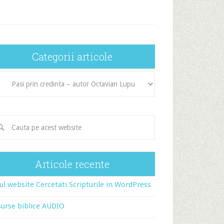
Categorii articole
egorii
icole
Articole recente
l website Cercetati Scripturile in WordPress
urse biblice AUDIO