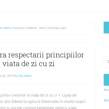
ti online
/
Pasi prin credinta - autor Octavian Lupu
Cat
art
ra respectarii principiilor
 viata de zi cu zi
e 28, 2010
By
Site Editor
Nou
iilor creștine în viața de zi cu zi 1. Lipsa de
Res
lor din Sfânta Scriptură Observăm în multe ocazii
ipii și norme comportamentale pentru viața