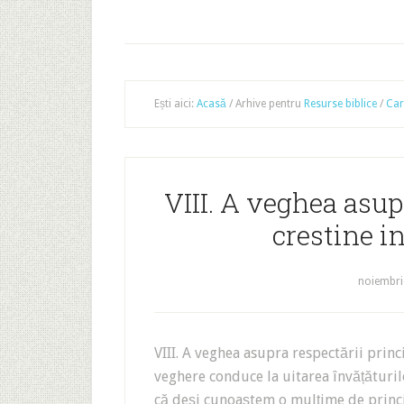
Ești aici:
Acasă
/
Arhive pentru
Resurse biblice
/
Car
VIII. A veghea asup
crestine in
noiembri
VIII. A veghea asupra respectării princip
veghere conduce la uitarea învățături
că deși cunoaștem o mulțime de princ