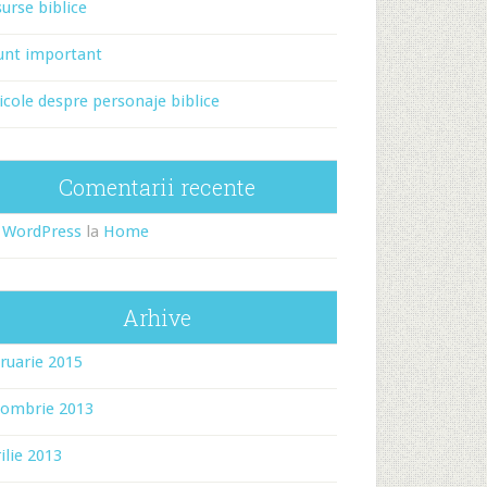
urse biblice
unt important
icole despre personaje biblice
Comentarii recente
 WordPress
la
Home
Arhive
ruarie 2015
tombrie 2013
ilie 2013