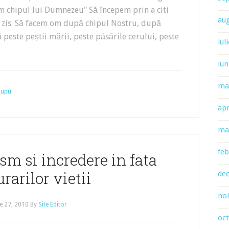
ăm chipul lui Dumnezeu" Să începem prin a citi
au
 zis: Să facem om după chipul Nostru, după
peste peștii mării, peste păsările cerului, peste
iul
iun
ma
 Lupu
apr
ma
feb
sm si incredere in fata
rarilor vietii
de
no
e 27, 2010
By
Site Editor
oc