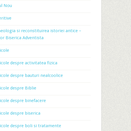
ul Nou
ritive
eologia si reconstituirea istoriei antice –
or Biserica Adventista
icole
icole despre activitatea fizica
icole despre bauturi nealcoolice
icole despre Biblie
icole despre binefacere
icole despre biserica
icole despre boli si tratamente