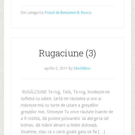
Din categoria:
Poezii de Beniamin N. Rosca
Rugaciune (3)
aprilie 5, 2011
By
Site Editor
RUGĂ‚CIUNE Te rog, Tată, Te rog, învelește-mi
sufletul cu iubire. Iartă-mi răutatea și ura și-
ntărește-mă cu turte de uitare a greșelilor
greșiților mei. Strivește Tu orice răutate înainte de
a fi rostită, dă putere picioarelor să alerge la cel
bolnav, dă mâinii alinare și limbii dulceață.
Doamne, stau ca o cană goală gata să fie […]