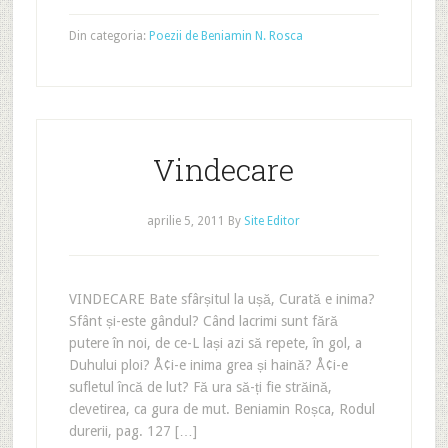
Din categoria:
Poezii de Beniamin N. Rosca
Vindecare
aprilie 5, 2011
By
Site Editor
VINDECARE Bate sfârșitul la ușă, Curată e inima?
Sfânt și-este gândul? Când lacrimi sunt fără
putere în noi, de ce-L lași azi să repete, în gol, a
Duhului ploi? Å¢i-e inima grea și haină? Å¢i-e
sufletul încă de lut? Fă ura să-ți fie străină,
clevetirea, ca gura de mut. Beniamin Roșca, Rodul
durerii, pag. 127 […]