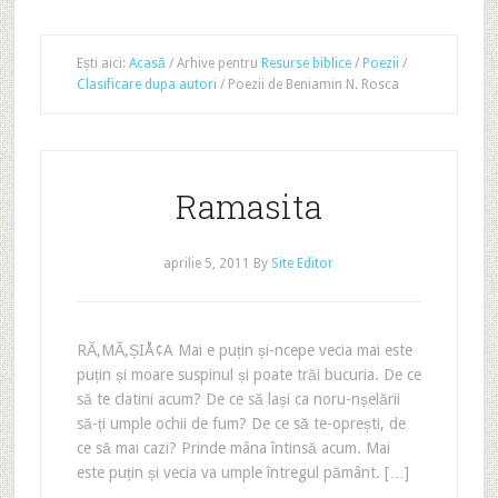
Ești aici:
Acasă
/
Arhive pentru
Resurse biblice
/
Poezii
/
Clasificare dupa autori
/
Poezii de Beniamin N. Rosca
Ramasita
aprilie 5, 2011
By
Site Editor
RĂ‚MĂ‚ȘIÅ¢A Mai e puțin și-ncepe vecia mai este
puțin și moare suspinul și poate trăi bucuria. De ce
să te clatini acum? De ce să lași ca noru-nșelării
să-ți umple ochii de fum? De ce să te-oprești, de
ce să mai cazi? Prinde mâna întinsă acum. Mai
este puțin și vecia va umple întregul pământ. […]