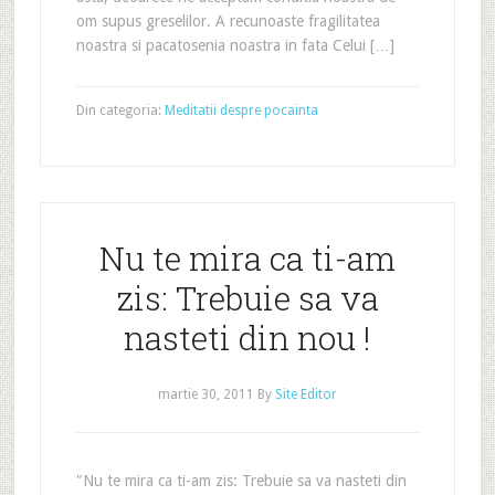
om supus greselilor. A recunoaste fragilitatea
noastra si pacatosenia noastra in fata Celui […]
Din categoria:
Meditatii despre pocainta
Nu te mira ca ti-am
zis: Trebuie sa va
nasteti din nou !
martie 30, 2011
By
Site Editor
"Nu te mira ca ti-am zis: Trebuie sa va nasteti din