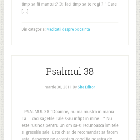
timp sa fii mantuit? Iti faci timp sa te rogi ? ” Oare
[…]
Din categoria:
Meditatii despre pocainta
Psalmul 38
martie 30, 2011
By
Site Editor
PSALMUL 38 “Doamne, nu ma mustra in mania
Ta… caci sagetile Tale s-au infipt in mine…” Nu
este rusinos pentru un om sa-si recunoasca limitele
si greselile sale. Este chiar de recomandat sa facem
asta, deoarece ne acceptam conditia noastra de