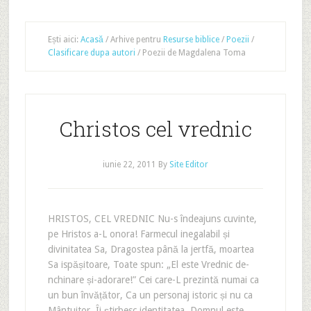
Ești aici:
Acasă
/
Arhive pentru
Resurse biblice
/
Poezii
/
Clasificare dupa autori
/
Poezii de Magdalena Toma
Christos cel vrednic
iunie 22, 2011
By
Site Editor
HRISTOS, CEL VREDNIC Nu-s îndeajuns cuvinte,
pe Hristos a-L onora! Farmecul inegalabil și
divinitatea Sa, Dragostea până la jertfă, moartea
Sa ispășitoare, Toate spun: „El este Vrednic de-
nchinare și-adorare!” Cei care-L prezintă numai ca
un bun învățător, Ca un personaj istoric și nu ca
Mântuitor, Îi știrbesc identitatea. Domnul este