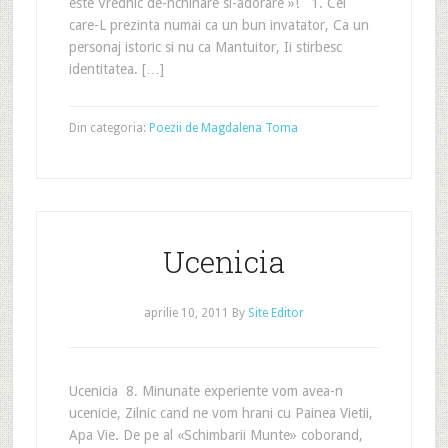
este Vrednic de-nchinare si-adorare »! 1. Cei
care-L prezinta numai ca un bun invatator, Ca un
personaj istoric si nu ca Mantuitor, Ii stirbesc
identitatea. […]
Din categoria:
Poezii de Magdalena Toma
Ucenicia
aprilie 10, 2011
By
Site Editor
Ucenicia 8. Minunate experiente vom avea-n
ucenicie, Zilnic cand ne vom hrani cu Painea Vietii,
Apa Vie. De pe al «Schimbarii Munte» coborand,