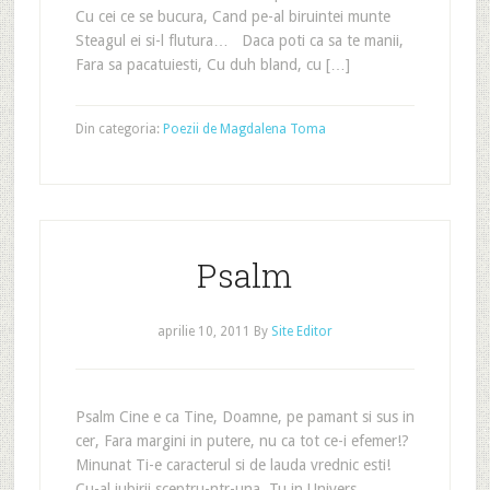
Cu cei ce se bucura, Cand pe-al biruintei munte
Steagul ei si-l flutura… Daca poti ca sa te manii,
Fara sa pacatuiesti, Cu duh bland, cu […]
Din categoria:
Poezii de Magdalena Toma
Psalm
aprilie 10, 2011
By
Site Editor
Psalm Cine e ca Tine, Doamne, pe pamant si sus in
cer, Fara margini in putere, nu ca tot ce-i efemer!?
Minunat Ti-e caracterul si de lauda vrednic esti!
Cu-al iubirii sceptru-ntr-una, Tu in Univers