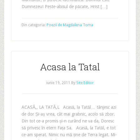
Dumnezeu! Peste-abisul de păcate, Hrist […]
Din categoria:
Poezii de Magdalena Toma
Acasa la Tatal
iunie 19, 2011
By
Site Editor
ACASĂ‚, LA TATĂ‚L Acasă, la Tatăl… tânjesc azi
de dor Și-aș vrea, cât mai grabnic, acolo să zbor.
Din tot ce-a promis și-n curând ne va da, Doresc
să privesc în etern Fața Sa. Acasă, la Tatăl, e tot
ce-am sperat. Nimic nu mă ține de Terra legat. Mi-