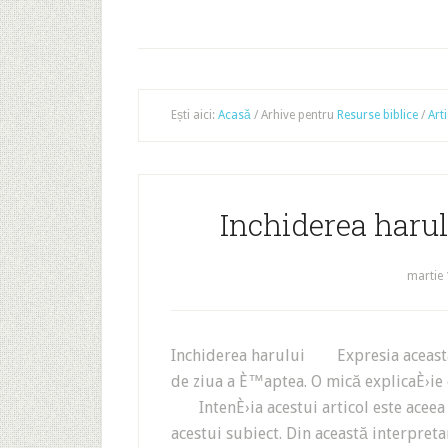
Ești aici:
Acasă
/
Arhive pentru
Resurse biblice
/
Art
Inchiderea harul
martie 
Inchiderea harului Expresia aceasta 
de ziua a È™aptea. O mică explicaÈ›ie e
IntenÈ›ia acestui articol este aceea 
acestui subiect. Din această interpret