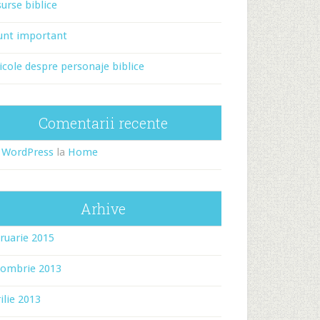
urse biblice
unt important
icole despre personaje biblice
Comentarii recente
 WordPress
la
Home
Arhive
ruarie 2015
tombrie 2013
ilie 2013