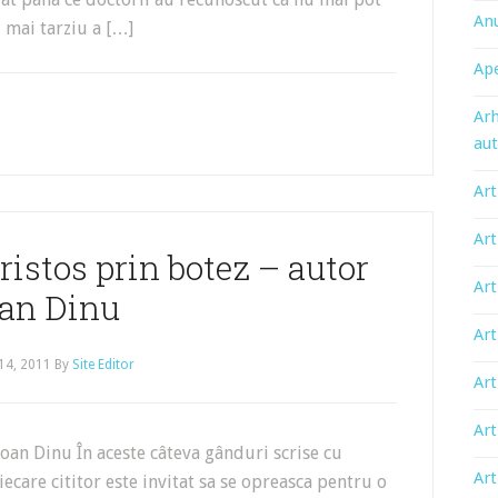
An
 mai tarziu a […]
Ape
Arh
aut
Art
Art
istos prin botez – autor
Art
oan Dinu
Art
14, 2011
By
Site Editor
Art
Art
oan Dinu În aceste câteva gânduri scrise cu
Art
fiecare cititor este invitat sa se opreasca pentru o