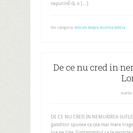
neputinÈ›ă, o […]
Din categoria:
Articole despre doctrina biblica
De ce nu cred in ne
Lo
martie 
DE CE NU CRED IN NEMURIREA SUF
ganditor spunea ca cea mai mare tragedi
lua pe tine. Simtamantul ca la moarte d