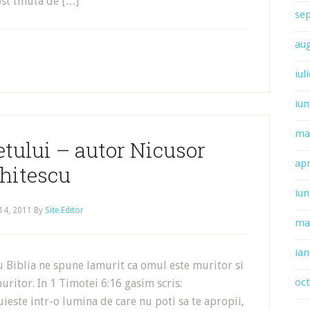
ost tinuta de […]
se
au
iul
iun
ma
tului – autor Nicusor
apr
hitescu
iun
14, 2011
By
Site Editor
ma
ian
 Biblia ne spune lamurit ca omul este muritor si
oc
itor. In 1 Timotei 6:16 gasim scris:
ieste intr-o lumina de care nu poti sa te apropii,