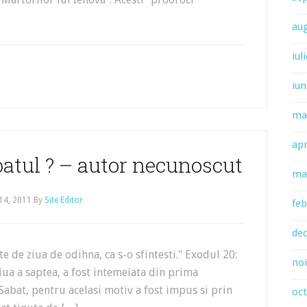
au
iul
iun
ma
apr
atul ? – autor necunoscut
ma
14, 2011
By
Site Editor
feb
de
 de ziua de odihna, ca s-o sfintesti." Exodul 20:
no
iua a saptea, a fost intemeiata din prima
 Sabat, pentru acelasi motiv a fost impus si prin
oc