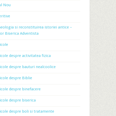
ul Nou
ritive
eologia si reconstituirea istoriei antice –
or Biserica Adventista
icole
icole despre activitatea fizica
icole despre bauturi nealcoolice
icole despre Biblie
icole despre binefacere
icole despre biserica
icole despre boli si tratamente