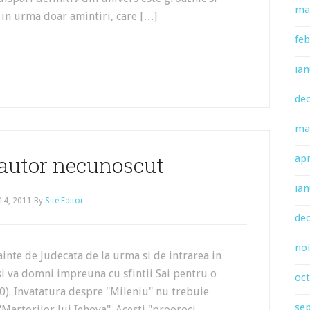
ma
 in urma doar amintiri, care […]
feb
ian
de
ma
 autor necunoscut
apr
ian
14, 2011
By
Site Editor
de
no
ainte de Judecata de la urma si de intrarea in
si va domni impreuna cu sfintii Sai pentru o
oc
0). Invatatura despre "Mileniu" nu trebuie
se
Martorilor lui Iehova". Acesti "prooroci