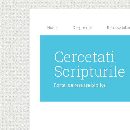
Home
Despre noi
Resurse bibli
Cercetati
Scripturile
Portal de resurse biblice