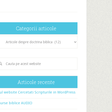
Categorii articole
egorii
icole
Articole recente
l website Cercetati Scripturile in WordPress
urse biblice AUDIO