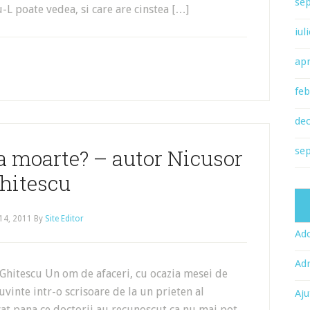
se
u-L poate vedea, si care are cinstea […]
iul
apr
feb
de
a moarte? – autor Nicusor
se
hitescu
14, 2011
By
Site Editor
Ado
Adr
hitescu Un om de afaceri, cu ocazia mesei de
uvinte intr-o scrisoare de la un prieten al
Aju
ravat pana ce doctorii au recunoscut ca nu mai pot