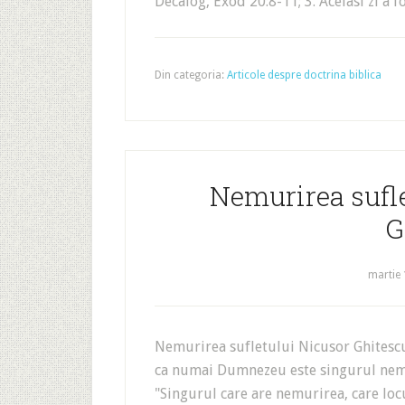
Decalog, Exod 20:8-11; 3. Aceiasi zi a f
Din categoria:
Articole despre doctrina biblica
Nemurirea sufle
G
martie 
Nemurirea sufletului Nicusor Ghitescu
ca numai Dumnezeu este singurul nemur
"Singurul care are nemurirea, care locu