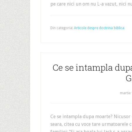
pe care nici un om nu L-a vazut, nici n
Din categoria:
Articole despre doctrina biblica
Ce se intampla dup
G
martie 
Ce se intampla dupa moarte? Nicusor G
seara, citea cu voce tare urmatoarele c
familiei: "Si asa boala lui Jack s-a ag