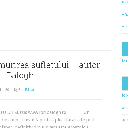
Res
An
Art
Mr
murirea sufletului – autor
ri Balogh
14, 2011
By
Site Editor
feb
oc
LETULUI Sursa: www.loribalogh.ro Un
e a mortii este faptul ca pleci fara sa te poti
apr
ispari definitiv din univers este groaznic si