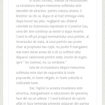
In acest context, trebuie sa recunoastem
ca invatatura despre nemurirea sufletului este
deosebit de atractiva pentru natura umana. E
linistitor sa stii ca, dupa ce ai trait intreaga viata
dupa bunul tau plac, neglijand sau sfidand
cerintele lui Dumnezeu exprimate in Cuvantul Sau,
ceva din tine continua sa existe si dupa moarte.
Cand te afli pe pragul mormantului unui prieten, al
tovarasului de viata, al unui parinte sau poate
chiar al propriului tau copil, nu poate fi mangaiere
mai mare decat aceea de a sti ca sufletul celui
disparut calatoreste printre stele, insotit de ingeri,
spre “ loc luminat, loc cu verdeata.”
Iata de ce invatatura despre nemurirea
sufletului este atat de raspandita la toate
popoarele, in toate religiile, in toate culturile si
civilizatiile lumii.
Dar, faptul ca aceasta invatatura este
atractiva, mangaietoare si aducatoare de speranta,
face din ea un adevar ? Cand bolnavul de cancer
aflat in faza terminala primeste asigurari din partea