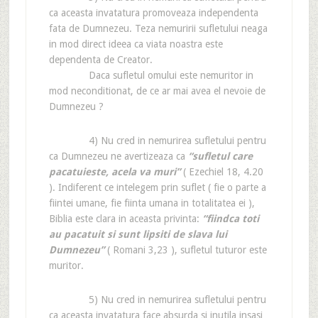
ca aceasta invatatura promoveaza independenta
fata de Dumnezeu. Teza nemuririi sufletului neaga
in mod direct ideea ca viata noastra este
dependenta de Creator.
Daca sufletul omului este nemuritor in
mod neconditionat, de ce ar mai avea el nevoie de
Dumnezeu ?
4) Nu cred in nemurirea sufletului pentru
ca Dumnezeu ne avertizeaza ca
“sufletul care
pacatuieste, acela va muri”
( Ezechiel 18, 4.20
). Indiferent ce intelegem prin suflet ( fie o parte a
fiintei umane, fie fiinta umana in totalitatea ei ),
Biblia este clara in aceasta privinta:
“fiindca toti
au pacatuit si sunt lipsiti de slava lui
Dumnezeu”
( Romani 3,23 ), sufletul tuturor este
muritor.
5) Nu cred in nemurirea sufletului pentru
ca aceasta invatatura face absurda si inutila insasi