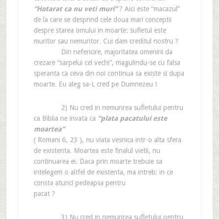
“Hotarat ca nu veti muri”
? Aici este “macazul”
de la care se desprind cele doua mari conceptii
despre starea omului in moarte: sufletul este
muritor sau nemuritor. Cui dam creditul nostru ?
Din nefericire, majoritatea omenirii da
crezare “sarpelui cel vechi”, magulindu-se cu falsa
speranta ca ceva din noi continua sa existe si dupa
moarte. Eu aleg sa-L cred pe Dumnezeu !
2) Nu cred in nemurirea sufletului pentru
ca Biblia ne invata ca
“plata pacatului este
moartea”
( Romani 6, 23 ), nu viata vesnica intr-o alta sfera
de existenta. Moartea este finalul vietii, nu
continuarea ei. Daca prin moarte trebuie sa
intelegem o altfel de existenta, ma intreb: in ce
consta atunci pedeapsa pentru
pacat ?
3) Nu cred in nemurirea sufletului pentru