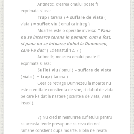
Aritmetic, crearea omului poate fi
exprimata si asa:
Trup
( tarana )
+ suflare de viata
(
viata )
= suflet viu
( omul ca intreg )
Moartea este o operatie inversa:
“ Pana
nu se intoarce tarana in pamant, cum a fost,
si pana nu se intoarce duhul la Dumnezeu,
care l-a dat”
( Eclesiastul 12, 7 )
Aritmetic, moartea omului poate fi
exprimata si asa:
Suflet viu
( omul )
– suflare de viata
( viata )
= trup
( tarana )
Ceea ce retrage Dumnezeu la moarte nu
este o entitate constienta de sine, ci duhul de viata
pe care l-a dat la nastere ( scanteia de viata, viata
insasi ).
7) Nu cred in nemurirea sufletului pentru
ca aceasta teorie presupune ca ceva din noi
ramane constient dupa moarte. Biblia ne invata