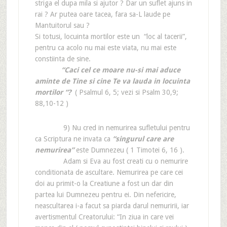
striga el dupa mila si ajutor ? Dar un suflet ajuns in
rai ? Ar putea oare tacea, fara sa-L laude pe
Mantuitorul sau ?
Si totusi, locuinta mortilor este un “loc al tacerii”,
pentru ca acolo nu mai este viata, nu mai este
constiinta de sine.
“Caci cel ce moare nu-si mai aduce
aminte de Tine si cine Te va lauda in locuinta
mortilor “?
( Psalmul 6, 5; vezi si Psalm 30,9;
88,10-12 )
9) Nu cred in nemurirea sufletului pentru
ca Scriptura ne invata ca
“singurul care are
nemurirea”
este Dumnezeu ( 1 Timotei 6, 16 ).
Adam si Eva au fost creati cu o nemurire
conditionata de ascultare. Nemurirea pe care cei
doi au primit-o la Creatiune a fost un dar din
partea lui Dumnezeu pentru ei. Din nefericire,
neascultarea i-a facut sa piarda darul nemuririi, iar
avertismentul Creatorului: “In ziua in care vei