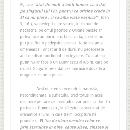
El, care
“atat de mult a iubit lumea, ca a dat
pe singurul Lui Fiu, pentru ca oricine crede in
El sa nu piara , ci sa aiba viata vesnica”
( Ioan
3, 16 ), va pedepsi oare vesnic, in chinuri de
nedescris, pe omul pacatos ? Oricate pacate ar
putea face un om in scurta lui viata, acestea nu
pot justifica o pedepsire vesnica. Nicio instanta
omeneasca , oricat ar fi de dura, nu pedepseste
atat de disproportionat o nelegiuire. Cu atat mai
putin nu ar face-o un Dumnezeu al iubirii, care pe
crucea Golgotei ne-a dat cea mai mare dovada a
dragostei ce ne-o poarta.
Desi nu cred in nemurirea naturala,
neconditionata, a sufletului, cred totusi in acea
nemurire pe care cei mantuiti o vor primi ca dar din
partea lui Dumnezeu , la sfarsitul istoriei atat de
dramatice a lumii in care traim. Scriptura ne
promite ca El
“va da viata vesnica celor ce,
prin staruinta in bine, cauta slava, cinstea si