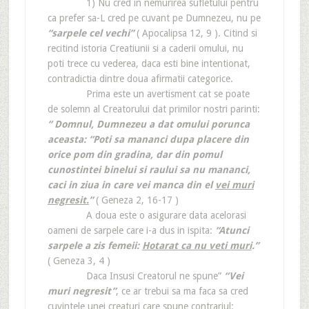
1) Nu cred in nemurirea sufletului pentru
ca prefer sa-L cred pe cuvant pe Dumnezeu, nu pe
“sarpele cel vechi”
( Apocalipsa 12, 9 ). Citind si
recitind istoria Creatiunii si a caderii omului, nu
poti trece cu vederea, daca esti bine intentionat,
contradictia dintre doua afirmatii categorice.
Prima este un avertisment cat se poate
de solemn al Creatorului dat primilor nostri parinti:
“ Domnul, Dumnezeu a dat omului porunca
aceasta: “Poti sa mananci dupa placere din
orice pom din gradina, dar din pomul
cunostintei binelui si raului sa nu mananci,
caci in ziua in care vei manca din el
vei muri
negresit.
”
( Geneza 2, 16-17 )
A doua este o asigurare data acelorasi
oameni de sarpele care i-a dus in ispita:
“Atunci
sarpele a zis femeii:
Hotarat ca nu veti muri
.”
( Geneza 3, 4 )
Daca Insusi Creatorul ne spune”
“Vei
muri negresit”
, ce ar trebui sa ma faca sa cred
cuvintele unei creaturi care spune contrariul: