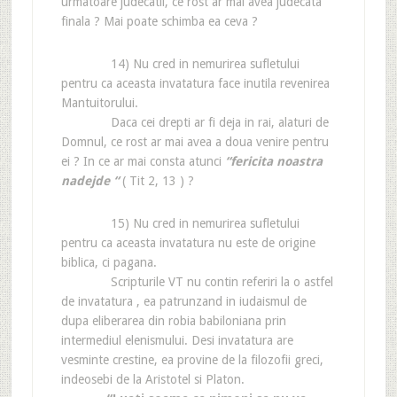
urmatoare judecatii, ce rost ar mai avea judecata
finala ? Mai poate schimba ea ceva ?
14) Nu cred in nemurirea sufletului
pentru ca aceasta invatatura face inutila revenirea
Mantuitorului.
Daca cei drepti ar fi deja in rai, alaturi de
Domnul, ce rost ar mai avea a doua venire pentru
ei ? In ce ar mai consta atunci
“fericita noastra
nadejde “
( Tit 2, 13 ) ?
15) Nu cred in nemurirea sufletului
pentru ca aceasta invatatura nu este de origine
biblica, ci pagana.
Scripturile VT nu contin referiri la o astfel
de invatatura , ea patrunzand in iudaismul de
dupa eliberarea din robia babiloniana prin
intermediul elenismului. Desi invatatura are
vesminte crestine, ea provine de la filozofii greci,
indeosebi de la Aristotel si Platon.