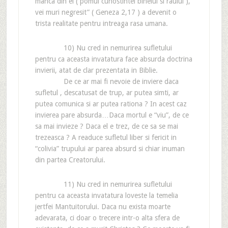
manca din el ( pomul cunostintei binelui si raului ),
vei muri negresit” ( Geneza 2,17 ) a devenit o
trista realitate pentru intreaga rasa umana.
10) Nu cred in nemurirea sufletului
pentru ca aceasta invatatura face absurda doctrina
invierii, atat de clar prezentata in Biblie.
De ce ar mai fi nevoie de inviere daca
sufletul , descatusat de trup, ar putea simti, ar
putea comunica si ar putea rationa ? In acest caz
invierea pare absurda…Daca mortul e “viu”, de ce
sa mai invieze ? Daca el e trez, de ce sa se mai
trezeasca ? A readuce sufletul liber si fericit in
“colivia” trupului ar parea absurd si chiar inuman
din partea Creatorului.
11) Nu cred in nemurirea sufletului
pentru ca aceasta invatatura loveste la temelia
jertfei Mantuitorului. Daca nu exista moarte
adevarata, ci doar o trecere intr-o alta sfera de