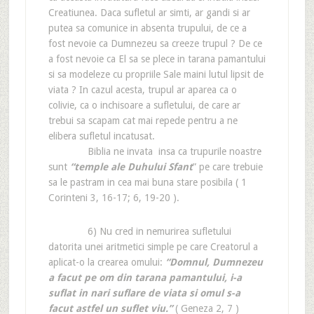
Creatiunea. Daca sufletul ar simti, ar gandi si ar
putea sa comunice in absenta trupului, de ce a
fost nevoie ca Dumnezeu sa creeze trupul ? De ce
a fost nevoie ca El sa se plece in tarana pamantului
si sa modeleze cu propriile Sale maini lutul lipsit de
viata ? In cazul acesta, trupul ar aparea ca o
colivie, ca o inchisoare a sufletului, de care ar
trebui sa scapam cat mai repede pentru a ne
elibera sufletul incatusat.
Biblia ne invata insa ca trupurile noastre
sunt
“temple ale Duhului Sfant
” pe care trebuie
sa le pastram in cea mai buna stare posibila ( 1
Corinteni 3, 16-17; 6, 19-20 ).
6) Nu cred in nemurirea sufletului
datorita unei aritmetici simple pe care Creatorul a
aplicat-o la crearea omului:
“Domnul, Dumnezeu
a facut pe om din tarana pamantului, i-a
suflat in nari suflare de viata si omul s-a
facut astfel un suflet viu.”
( Geneza 2, 7 )