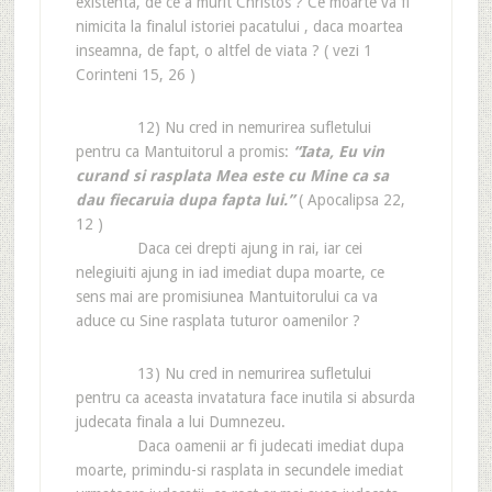
existenta, de ce a murit Christos ? Ce moarte va fi
nimicita la finalul istoriei pacatului , daca moartea
inseamna, de fapt, o altfel de viata ? ( vezi 1
Corinteni 15, 26 )
12) Nu cred in nemurirea sufletului
pentru ca Mantuitorul a promis:
“Iata, Eu vin
curand si rasplata Mea este cu Mine ca sa
dau fiecaruia dupa fapta lui.”
( Apocalipsa 22,
12 )
Daca cei drepti ajung in rai, iar cei
nelegiuiti ajung in iad imediat dupa moarte, ce
sens mai are promisiunea Mantuitorului ca va
aduce cu Sine rasplata tuturor oamenilor ?
13) Nu cred in nemurirea sufletului
pentru ca aceasta invatatura face inutila si absurda
judecata finala a lui Dumnezeu.
Daca oamenii ar fi judecati imediat dupa
moarte, primindu-si rasplata in secundele imediat