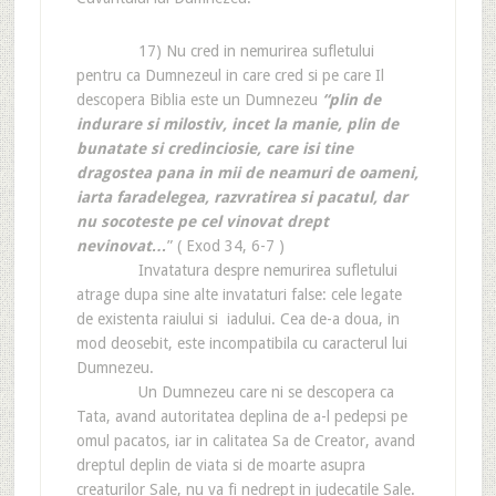
17) Nu cred in nemurirea sufletului
pentru ca Dumnezeul in care cred si pe care Il
descopera Biblia este un Dumnezeu
“plin de
indurare si milostiv, incet la manie, plin de
bunatate si credinciosie, care isi tine
dragostea pana in mii de neamuri de oameni,
iarta faradelegea, razvratirea si pacatul, dar
nu socoteste pe cel vinovat drept
nevinovat…
” ( Exod 34, 6-7 )
Invatatura despre nemurirea sufletului
atrage dupa sine alte invataturi false: cele legate
de existenta raiului si iadului. Cea de-a doua, in
mod deosebit, este incompatibila cu caracterul lui
Dumnezeu.
Un Dumnezeu care ni se descopera ca
Tata, avand autoritatea deplina de a-l pedepsi pe
omul pacatos, iar in calitatea Sa de Creator, avand
dreptul deplin de viata si de moarte asupra
creaturilor Sale, nu va fi nedrept in judecatile Sale.