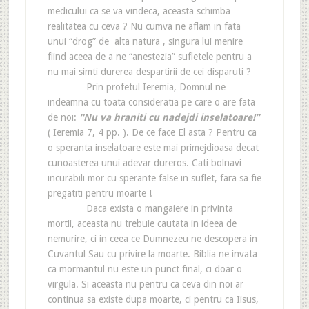
medicului ca se va vindeca, aceasta schimba
realitatea cu ceva ? Nu cumva ne aflam in fata
unui “drog” de alta natura , singura lui menire
fiind aceea de a ne “anestezia” sufletele pentru a
nu mai simti durerea despartirii de cei disparuti ?
Prin profetul Ieremia, Domnul ne
indeamna cu toata consideratia pe care o are fata
de noi:
“Nu va hraniti cu nadejdi inselatoare!”
( Ieremia 7, 4 pp. ). De ce face El asta ? Pentru ca
o speranta inselatoare este mai primejdioasa decat
cunoasterea unui adevar dureros. Cati bolnavi
incurabili mor cu sperante false in suflet, fara sa fie
pregatiti pentru moarte !
Daca exista o mangaiere in privinta
mortii, aceasta nu trebuie cautata in ideea de
nemurire, ci in ceea ce Dumnezeu ne descopera in
Cuvantul Sau cu privire la moarte. Biblia ne invata
ca mormantul nu este un punct final, ci doar o
virgula. Si aceasta nu pentru ca ceva din noi ar
continua sa existe dupa moarte, ci pentru ca Iisus,