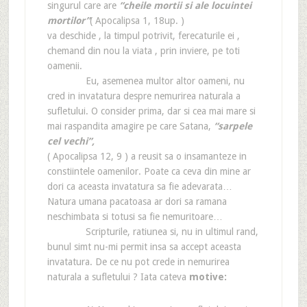
singurul care are
“cheile mortii si ale locuintei
mortilor”
( Apocalipsa 1, 18up. )
va deschide , la timpul potrivit, ferecaturile ei ,
chemand din nou la viata , prin inviere, pe toti
oamenii.
Eu, asemenea multor altor oameni, nu
cred in invatatura despre nemurirea naturala a
sufletului. O consider prima, dar si cea mai mare si
mai raspandita amagire pe care Satana,
“sarpele
cel vechi”,
( Apocalipsa 12, 9 ) a reusit sa o insamanteze in
constiintele oamenilor. Poate ca ceva din mine ar
dori ca aceasta invatatura sa fie adevarata…
Natura umana pacatoasa ar dori sa ramana
neschimbata si totusi sa fie nemuritoare…
Scripturile, ratiunea si, nu in ultimul rand,
bunul simt nu-mi permit insa sa accept aceasta
invatatura. De ce nu pot crede in nemurirea
naturala a sufletului ? Iata cateva
motive: