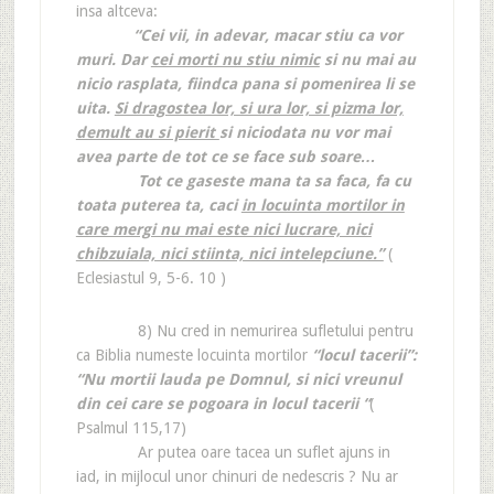
insa altceva:
“Cei vii, in adevar, macar stiu ca vor
muri. Dar
cei morti nu stiu nimic
si nu mai au
nicio rasplata, fiindca pana si pomenirea li se
uita.
Si dragostea lor, si ura lor, si pizma lor,
demult au si pierit
si niciodata nu vor mai
avea parte de tot ce se face sub soare…
Tot ce gaseste mana ta sa faca, fa cu
toata puterea ta, caci
in locuinta mortilor in
care mergi nu mai este nici lucrare, nici
chibzuiala, nici stiinta, nici intelepciune.”
(
Eclesiastul 9, 5-6. 10 )
8) Nu cred in nemurirea sufletului pentru
ca Biblia numeste locuinta mortilor
“locul tacerii”:
“Nu mortii lauda pe Domnul, si nici vreunul
din cei care se pogoara in locul tacerii “
(
Psalmul 115,17)
Ar putea oare tacea un suflet ajuns in
iad, in mijlocul unor chinuri de nedescris ? Nu ar