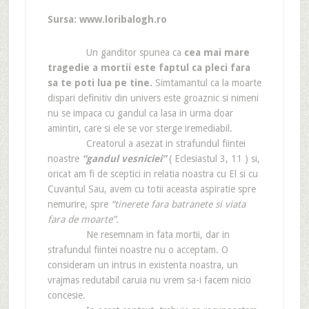
Sursa: www.loribalogh.ro
Un ganditor spunea ca
cea mai mare
tragedie a mortii este faptul ca pleci fara
sa te poti lua pe tine.
Simtamantul ca la moarte
dispari definitiv din univers este groaznic si nimeni
nu se impaca cu gandul ca lasa in urma doar
amintiri, care si ele se vor sterge iremediabil.
Creatorul a asezat in strafundul fiintei
noastre
“gandul vesniciei”
( Eclesiastul 3, 11 ) si,
oricat am fi de sceptici in relatia noastra cu El si cu
Cuvantul Sau, avem cu totii aceasta aspiratie spre
nemurire, spre
“tinerete fara batranete si viata
fara de moarte”.
Ne resemnam in fata mortii, dar in
strafundul fiintei noastre nu o acceptam. O
consideram un intrus in existenta noastra, un
vrajmas redutabil caruia nu vrem sa-i facem nicio
concesie.