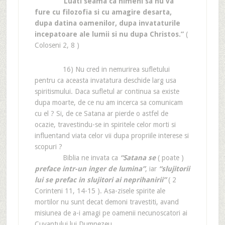
“Luati seama ca nimeni sa nu va
fure cu filozofia si cu amagire desarta,
dupa datina oamenilor, dupa invataturile
incepatoare ale lumii si nu dupa Christos.”
(
Coloseni 2, 8 )
16) Nu cred in nemurirea sufletului
pentru ca aceasta invatatura deschide larg usa
spiritismului. Daca sufletul ar continua sa existe
dupa moarte, de ce nu am incerca sa comunicam
cu el ? Si, de ce Satana ar pierde o astfel de
ocazie, travestindu-se in spiritele celor morti si
influentand viata celor vii dupa propriile interese si
scopuri ?
Biblia ne invata ca
“Satana se
( poate )
preface intr-un inger de lumina”
, iar
“slujitorii
lui se prefac in slujitori ai neprihanirii”
( 2
Corinteni 11, 14-15 ). Asa-zisele spirite ale
mortilor nu sunt decat demoni travestiti, avand
misiunea de a-i amagi pe oamenii necunoscatori ai
Cuvantului lui Dumnezeu.