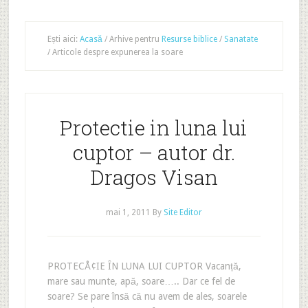
Ești aici:
Acasă
/
Arhive pentru
Resurse biblice
/
Sanatate
/
Articole despre expunerea la soare
Protectie in luna lui
cuptor – autor dr.
Dragos Visan
mai 1, 2011
By
Site Editor
PROTECÅ¢IE ÎN LUNA LUI CUPTOR Vacanță,
mare sau munte, apă, soare….. Dar ce fel de
soare? Se pare însă că nu avem de ales, soarele