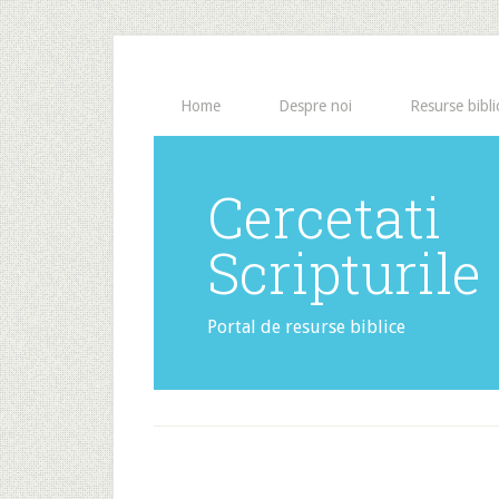
Home
Despre noi
Resurse bibli
Cercetati
Scripturile
Portal de resurse biblice