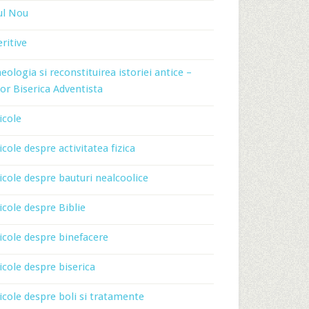
ul Nou
ritive
eologia si reconstituirea istoriei antice –
or Biserica Adventista
icole
icole despre activitatea fizica
icole despre bauturi nealcoolice
icole despre Biblie
icole despre binefacere
icole despre biserica
icole despre boli si tratamente