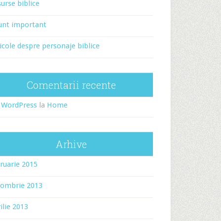
urse biblice
unt important
icole despre personaje biblice
Comentarii recente
 WordPress
la
Home
Arhive
ruarie 2015
tombrie 2013
ilie 2013