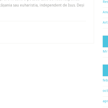
Res
tășania sau euharistia, independent de Isus. Deși
An
Art
Mr
feb
oc
apr