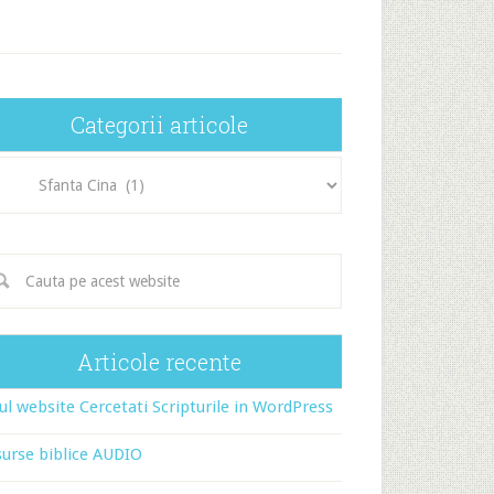
Categorii articole
egorii
icole
Articole recente
l website Cercetati Scripturile in WordPress
urse biblice AUDIO