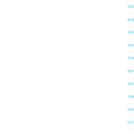
se
au
iul
iun
ma
apr
iun
ma
ian
oc