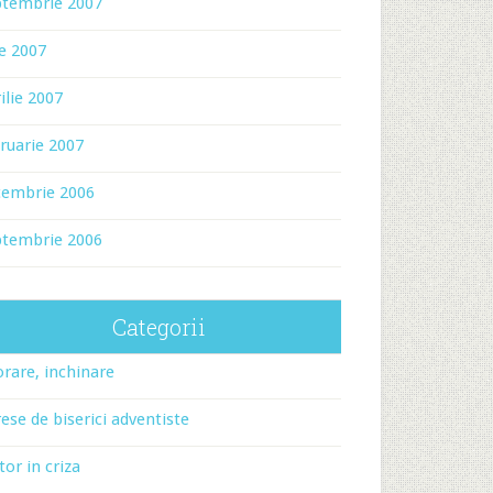
ptembrie 2007
ie 2007
ilie 2007
ruarie 2007
cembrie 2006
ptembrie 2006
Categorii
rare, inchinare
ese de biserici adventiste
tor in criza