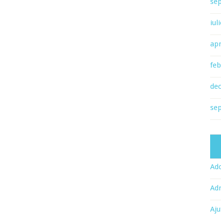
se
iul
apr
feb
de
se
Ado
Adr
Aju