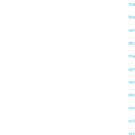
ma
feb
ian
de
ma
apr
ian
de
no
oc
se