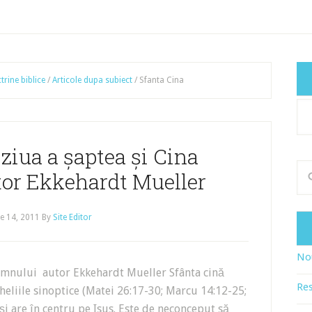
trine biblice
/
Articole dupa subiect
/
Sfanta Cina
Cat
art
ziua a șaptea și Cina
or Ekkehardt Mueller
e 14, 2011
By
Site Editor
Nou
Domnului autor Ekkehardt Mueller Sfânta cină
Res
eliile sinoptice (Matei 26:17-30; Marcu 14:12-25;
 și are în centru pe Isus. Este de neconceput să