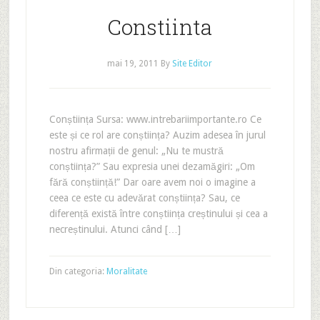
Constiinta
mai 19, 2011
By
Site Editor
Conștiința Sursa: www.intrebariimportante.ro Ce
este și ce rol are conștiința? Auzim adesea în jurul
nostru afirmații de genul: „Nu te mustră
conștiința?” Sau expresia unei dezamăgiri: „Om
fără conștiință!” Dar oare avem noi o imagine a
ceea ce este cu adevărat conștiința? Sau, ce
diferență există între conștiința creștinului și cea a
necreștinului. Atunci când […]
Din categoria:
Moralitate