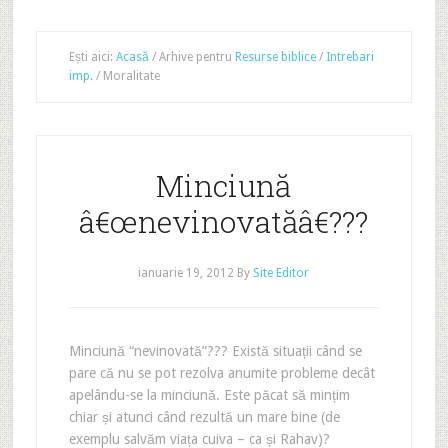
Ești aici:
Acasă
/
Arhive pentru
Resurse biblice
/
Intrebari
imp.
/
Moralitate
Minciună
â€œnevinovatăâ€???
ianuarie 19, 2012
By
Site Editor
Minciună “nevinovată”??? Există situații când se
pare că nu se pot rezolva anumite probleme decât
apelându-se la minciună. Este păcat să mințim
chiar și atunci când rezultă un mare bine (de
exemplu salvăm viața cuiva – ca și Rahav)?