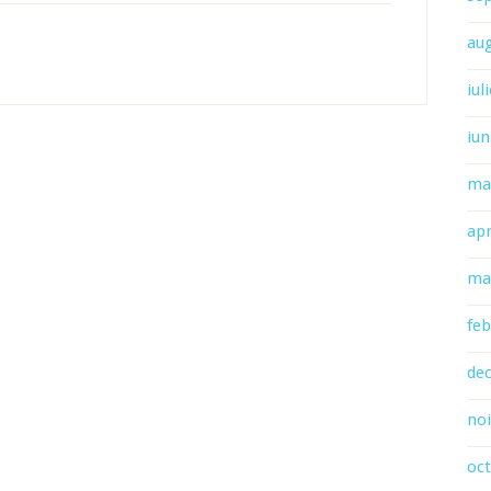
au
iul
iun
ma
apr
ma
feb
de
no
oc