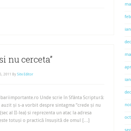
ma
feb
ian
de
ma
si nu cerceta”
apr
5, 2011
By
Site Editor
ian
de
ebariimportante.ro Unde scrie în Sfânta Scriptură:
no
a auzit și s-a vorbit despre sintagma “crede și nu
(sec al II-lea) si reprezenta un atac la adresa
oc
 este totuși o practică însușită de omul […]
se