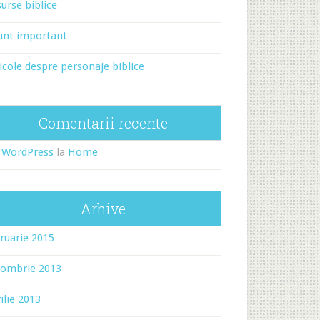
urse biblice
unt important
icole despre personaje biblice
Comentarii recente
 WordPress
la
Home
Arhive
ruarie 2015
tombrie 2013
ilie 2013