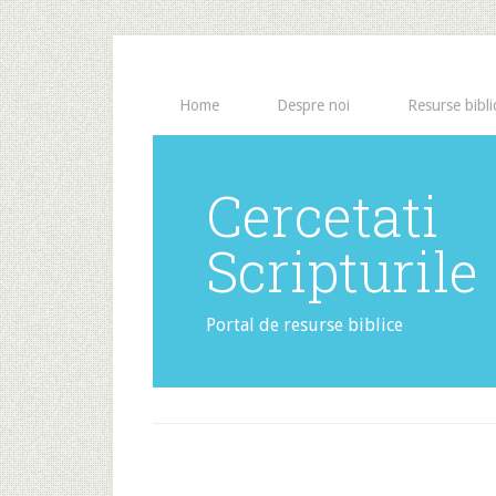
Home
Despre noi
Resurse bibli
Cercetati
Scripturile
Portal de resurse biblice