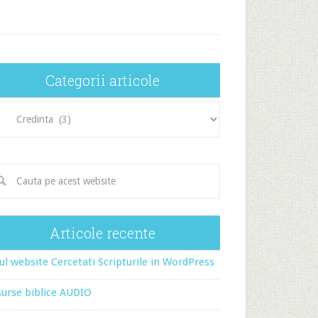
Categorii articole
egorii
icole
Articole recente
l website Cercetati Scripturile in WordPress
urse biblice AUDIO