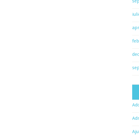
se
iul
apr
feb
de
se
Ado
Adr
Aju