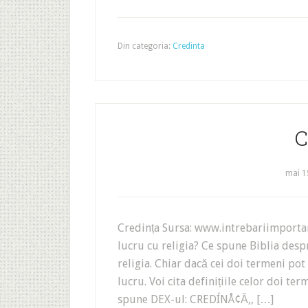
Din categoria:
Credinta
C
mai 1
Credința Sursa: www.intrebariimportant
lucru cu religia? Ce spune Biblia des
religia. Chiar dacă cei doi termeni po
lucru. Voi cita definițiile celor doi te
spune DEX-ul: CREDÍNÅ¢Ă‚, […]