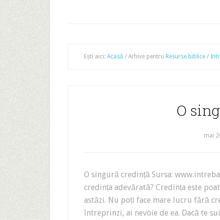
Ești aici:
Acasă
/
Arhive pentru
Resurse biblice
/
Int
O sing
mai 2
O singură credință Sursa: www.intrebar
credința adevărată? Credința este poate
astăzi. Nu poți face mare lucru fără cr
întreprinzi, ai nevoie de ea. Dacă te s