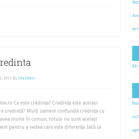
Res
An
Art
redinta
Mr
5, 2011
By
Site Editor
e.ro Ce este credința? Credința este același
feb
pre credință? Mulți oameni confundă credința cu
oc
t avea multe în comun, totuși nu sunt același
rmeni pentru a vedea care este diferența. Iată ce
apr