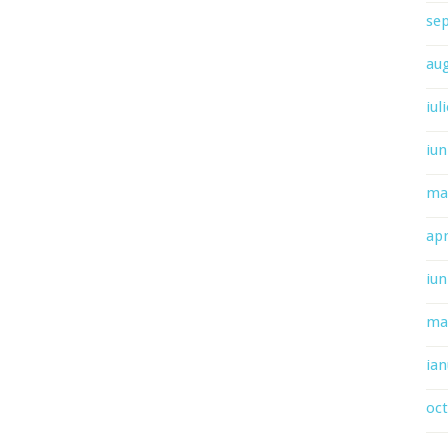
se
au
iul
iun
ma
apr
iun
ma
ian
oc