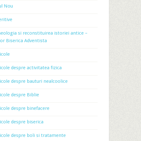
ul Nou
ritive
eologia si reconstituirea istoriei antice –
or Biserica Adventista
icole
icole despre activitatea fizica
icole despre bauturi nealcoolice
icole despre Biblie
icole despre binefacere
icole despre biserica
icole despre boli si tratamente