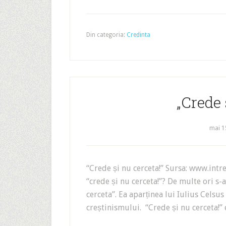
Din categoria:
Credinta
„Crede 
mai 1
“Crede și nu cerceta!” Sursa: www.intr
“crede și nu cerceta!”? De multe ori s-
cerceta”. Ea aparținea lui Iulius Celsus 
creștinismului. “Crede și nu cerceta!”