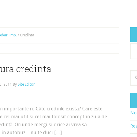
rebari imp.
/
Credinta
Cat
art
ura credinta
0, 2011
By
Site Editor
iimportante.ro Câte credințe există? Care este
Nou
 cel mai util și cel mai folosit concept în ziua de
edință. Oriunde mergi și orice ai vrea să
Res
ui în autobuz – nu te duci […]