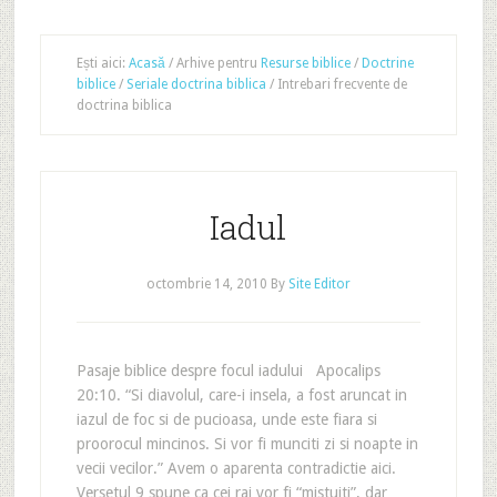
Ești aici:
Acasă
/
Arhive pentru
Resurse biblice
/
Doctrine
biblice
/
Seriale doctrina biblica
/
Intrebari frecvente de
doctrina biblica
Iadul
octombrie 14, 2010
By
Site Editor
Pasaje biblice despre focul iadului Apocalips
20:10. “Si diavolul, care-i insela, a fost aruncat in
iazul de foc si de pucioasa, unde este fiara si
proorocul mincinos. Si vor fi munciti zi si noapte in
vecii vecilor.” Avem o aparenta contradictie aici.
Versetul 9 spune ca cei rai vor fi “mistuiti”, dar