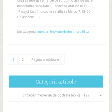
ceea ce iese din el "? De ce să dăm o asa de mare
importantă sănătătii ? Contează atât de mult ?
Pasajul luat în discutie se află în Marcu 7:18-20.
Ce aspecte […]
Din categoria:
Intrebari frecvente de doctrina biblica
1
2
Pagina următoare »
Categorii articole
Categorii
articole