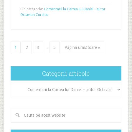
Din categoria:
Comentarii la Cartea lui Daniel - autor
Octavian Cureteu
1
2
3
…
5
Pagina următoare »
Categorii articole
Categorii
articole