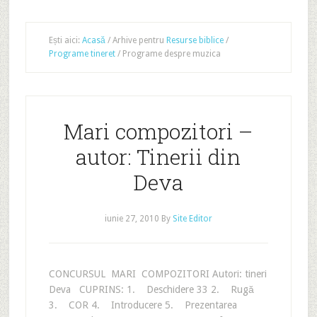
Ești aici:
Acasă
/
Arhive pentru
Resurse biblice
/
Programe tineret
/
Programe despre muzica
Mari compozitori –
autor: Tinerii din
Deva
iunie 27, 2010
By
Site Editor
CONCURSUL MARI COMPOZITORI Autori: tineri
Deva CUPRINS: 1. Deschidere 33 2. Rugă
3. COR 4. Introducere 5. Prezentarea