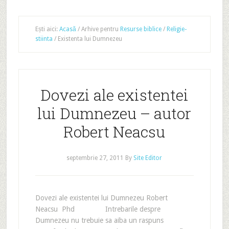
Ești aici:
Acasă
/
Arhive pentru
Resurse biblice
/
Religie-
stiinta
/
Existenta lui Dumnezeu
Dovezi ale existentei
lui Dumnezeu – autor
Robert Neacsu
septembrie 27, 2011
By
Site Editor
Dovezi ale existentei lui Dumnezeu Robert
Neacsu Phd Intrebarile despre
Dumnezeu nu trebuie sa aiba un raspuns