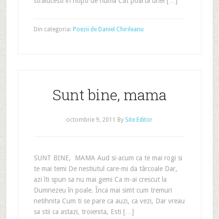
stralucesti în nopti de huma Cât poarta unei […]
Din categoria:
Poezii de Daniel Chirileanu
Sunt bine, mama
octombrie 9, 2011
By
Site Editor
SUNT BINE, MAMA Aud si-acum ca te mai rogi si
te mai temi De nestiutul care-mi da târcoale Dar,
azi îti spun sa nu mai gemi Ca m-ai crescut la
Dumnezeu în poale. Înca mai simt cum tremuri
netihnita Cum ti se pare ca auzi, ca vezi, Dar vreau
sa stii ca astazi, troienita, Esti […]