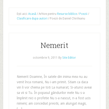
Ești aici:
Acasă
/
Arhive pentru
Resurse biblice
/
Poezii
/
Clasificare dupa autori
/
Poezii de Daniel Chirileanu
Nemerit
octombrie 9, 2011
By
Site Editor
Nemerit Doamne, În satele din inima mea nu au
venit înca romanii, Nu i-am primit. Stiam ca daca
vin îi vor chema pe toti La numarat; Si-atunci aveai
sa vii si Tu. În popasul gândurilor mele Nu s-a
împlinit nici o profetie Nu s-a nascut, n-a fost ucis
nimeni; am concediat preotii, am alungat magii,
[…]