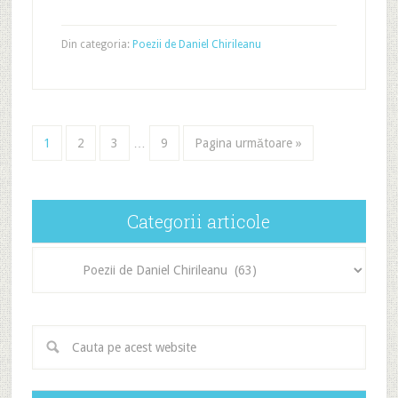
Din categoria:
Poezii de Daniel Chirileanu
1
2
3
…
9
Pagina următoare »
Categorii articole
Categorii
articole