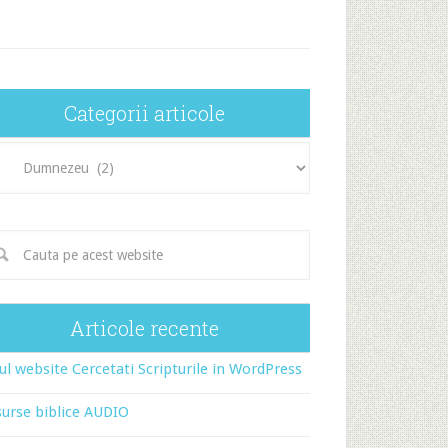
Categorii articole
egorii
icole
Articole recente
l website Cercetati Scripturile in WordPress
urse biblice AUDIO