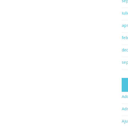
se
iul
apr
feb
de
se
Ado
Adr
Aju