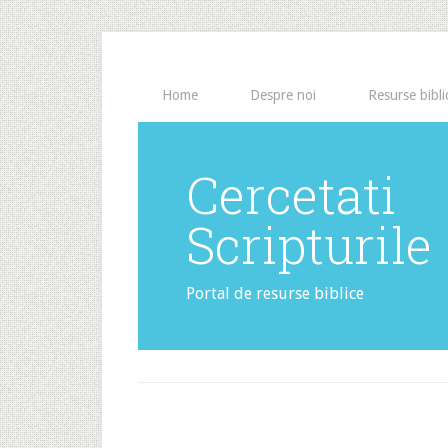
Home
Despre noi
Resurse bibli
Cercetati
Scripturile
Portal de resurse biblice