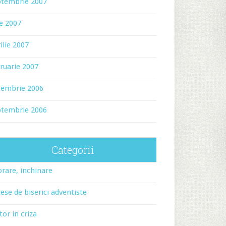
ptembrie 2007
ie 2007
ilie 2007
ruarie 2007
cembrie 2006
ptembrie 2006
Categorii
rare, inchinare
ese de biserici adventiste
tor in criza