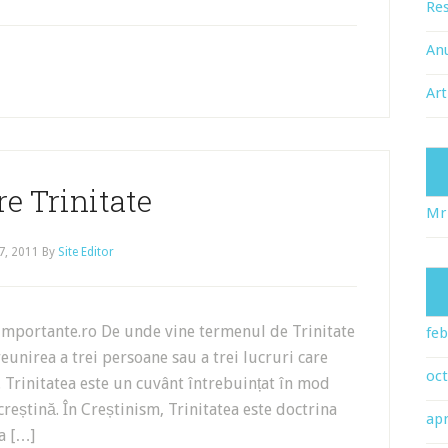
Res
An
Art
e Trinitate
Mr
7, 2011
By
Site Editor
importante.ro De unde vine termenul de Trinitate
feb
eunirea a trei persoane sau a trei lucruri care
oc
. Trinitatea este un cuvânt întrebuințat în mod
creștină. În Creștinism, Trinitatea este doctrina
apr
a […]