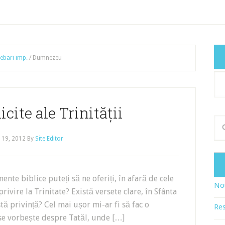
rebari imp.
/
Dumnezeu
Cat
art
cite ale Trinității
 19, 2012
By
Site Editor
ente biblice puteți să ne oferiți, în afară de cele
Nou
ivire la Trinitate? Există versete clare, în Sfânta
tă privință? Cel mai ușor mi-ar fi să fac o
Res
 se vorbește despre Tatăl, unde […]