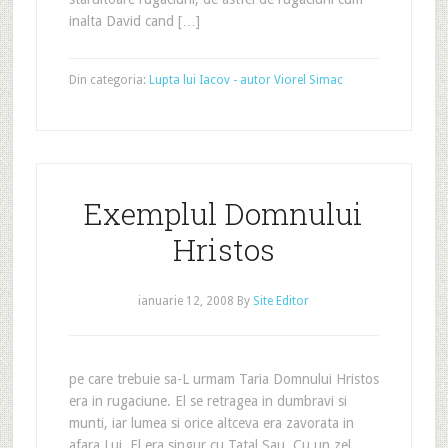
inalta David cand […]
Din categoria:
Lupta lui Iacov - autor Viorel Simac
Exemplul Domnului
Hristos
ianuarie 12, 2008
By
Site Editor
pe care trebuie sa-L urmam Taria Domnului Hristos
era in rugaciune. El se retragea in dumbravi si
munti, iar lumea si orice altceva era zavorata in
afara Lui. El era singur cu Tatal Sau. Cu un zel