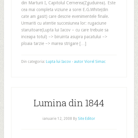
din Marturii I, Capitolul Cernerea(Zguduirea). Este
cea mai completa viziune a sorei E.G.White(din
cate am gasit) care descrie evenimentele finale.
Urmariti cu atentie succesiunea lor: rugaciune
staruitoare(Lupta lui Iacov – cu care trebuie sa
inceapa totul) –> biruinta asupra pacatului –>
ploaia tarzie –> marea strigare […]
Din categoria:
Lupta lui Iacov - autor Viorel Simac
Lumina din 1844
ianuarie 12, 2008
By
Site Editor