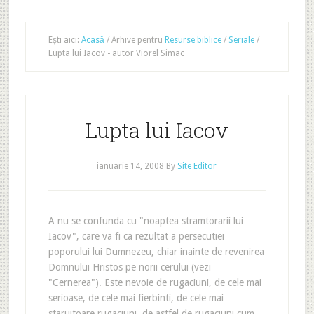
Ești aici:
Acasă
/
Arhive pentru
Resurse biblice
/
Seriale
/
Lupta lui Iacov - autor Viorel Simac
Lupta lui Iacov
ianuarie 14, 2008
By
Site Editor
A nu se confunda cu "noaptea stramtorarii lui
Iacov", care va fi ca rezultat a persecutiei
poporului lui Dumnezeu, chiar inainte de revenirea
Domnului Hristos pe norii cerului (vezi
"Cernerea"). Este nevoie de rugaciuni, de cele mai
serioase, de cele mai fierbinti, de cele mai
staruitoare rugaciuni, de astfel de rugaciuni cum