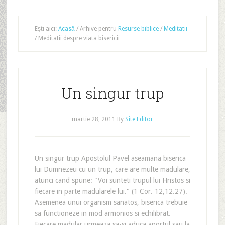
Ești aici:
Acasă
/
Arhive pentru
Resurse biblice
/
Meditatii
/
Meditatii despre viata bisericii
Un singur trup
martie 28, 2011
By
Site Editor
Un singur trup Apostolul Pavel aseamana biserica
lui Dumnezeu cu un trup, care are multe madulare,
atunci cand spune: "Voi sunteti trupul lui Hristos si
fiecare in parte madularele lui." (1 Cor. 12,12.27).
Asemenea unui organism sanatos, biserica trebuie
sa functioneze in mod armonios si echilibrat.
Fiecare madular urmeaza sa-si aduca aportul sau la