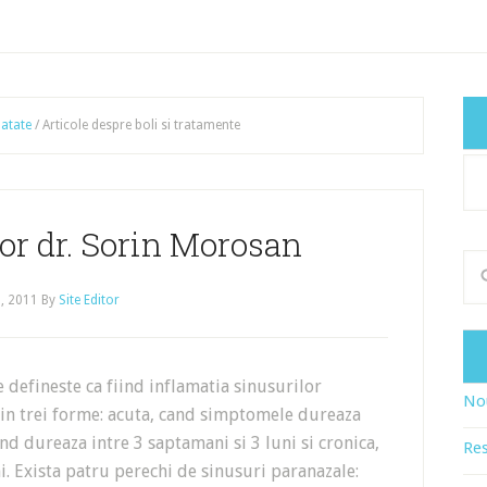
atate
/
Articole despre boli si tratamente
Cat
art
or dr. Sorin Morosan
, 2011
By
Site Editor
e defineste ca fiind inflamatia sinusurilor
Nou
a in trei forme: acuta, cand simptomele dureaza
d dureaza intre 3 saptamani si 3 luni si cronica,
Res
. Exista patru perechi de sinusuri paranazale: