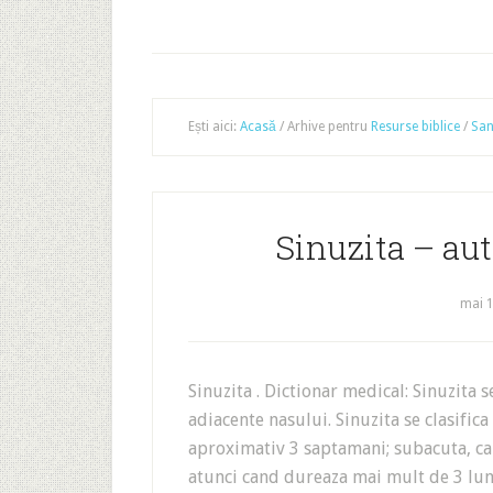
Ești aici:
Acasă
/
Arhive pentru
Resurse biblice
/
San
Sinuzita – aut
mai 1
Sinuzita . Dictionar medical: Sinuzita s
adiacente nasului. Sinuzita se clasific
aproximativ 3 saptamani; subacuta, can
atunci cand dureaza mai mult de 3 luni