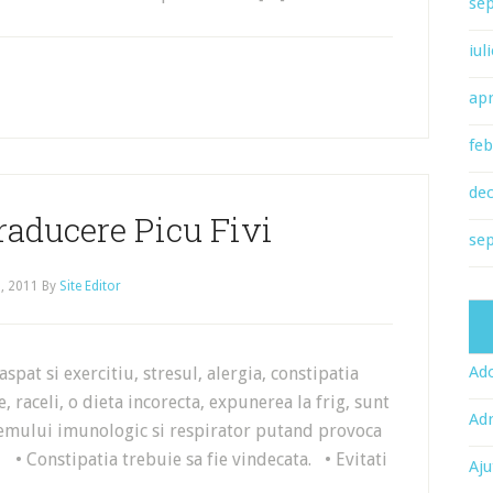
se
iul
apr
feb
de
raducere Picu Fivi
se
, 2011
By
Site Editor
Ado
t si exercitiu, stresul, alergia, constipatia
e, raceli, o dieta incorecta, expunerea la frig, sunt
Adr
stemului imunologic si respirator putand provoca
 Constipatia trebuie sa fie vindecata. • Evitati
Aju