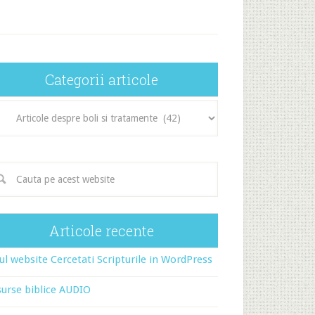
Categorii articole
egorii
icole
Articole recente
l website Cercetati Scripturile in WordPress
urse biblice AUDIO