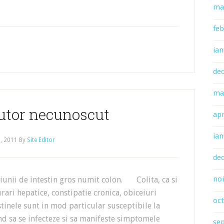
ma
feb
ian
de
ma
autor necunoscut
apr
ian
, 2011
By
Site Editor
de
no
nii de intestin gros numit colon. Colita, ca si
rari hepatice, constipatie cronica, obiceiuri
oc
tinele sunt in mod particular susceptibile la
and sa se infecteze si sa manifeste simptomele
se