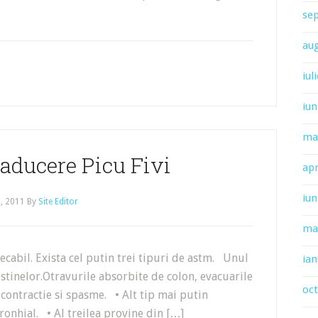
se
au
iul
iun
ma
aducere Picu Fivi
apr
iun
, 2011
By
Site Editor
ma
bil. Exista cel putin trei tipuri de astm. Unul
ian
testinelor.Otravurile absorbite de colon, evacuarile
oc
contractie si spasme. • Alt tip mai putin
onhial. • Al treilea provine din […]