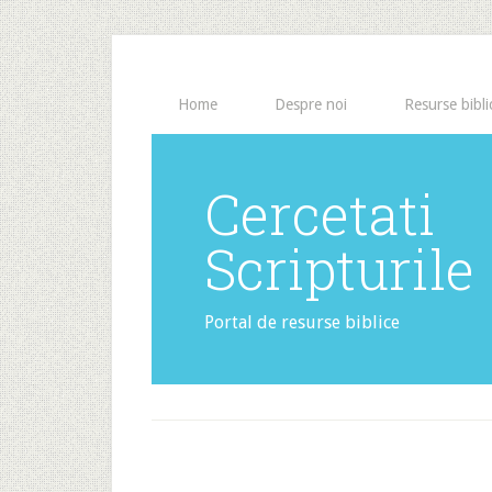
Home
Despre noi
Resurse bibli
Cercetati
Scripturile
Portal de resurse biblice