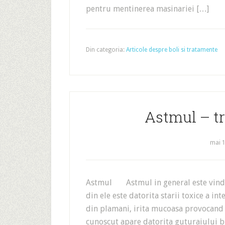
pentru mentinerea masinariei […]
Din categoria:
Articole despre boli si tratamente
Astmul – tr
mai 1
Astmul Astmul in general este vindeca
din ele este datorita starii toxice a in
din plamani, irita mucoasa provocand 
cunoscut apare datorita guturaiului br