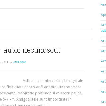
An
Ape
Arh
aut
Art
– autor necunoscut
Art
Art
, 2011
By
Site Editor
Art
de interventii chirurgicale
Art
sa fie evitate daca s-ar fi adoptat un tratament
Art
toxicanta, respiratie profunda si calatorii pe jos,
de 5-7 km. Amigdalitele sunt importante in
Art
er demonstreaza ca ele pot […]