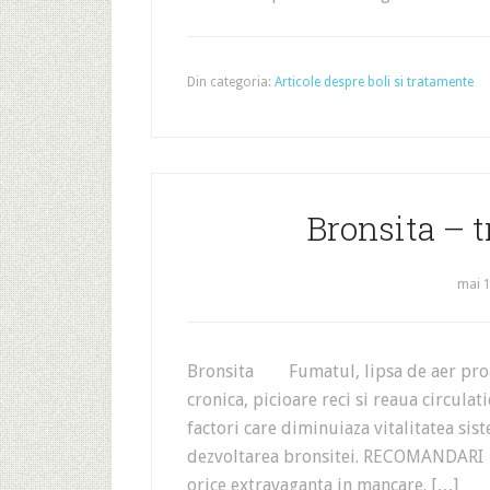
Din categoria:
Articole despre boli si tratamente
Bronsita – t
mai 1
Bronsita Fumatul, lipsa de aer proaspa
cronica, picioare reci si reaua circulati
factori care diminuiaza vitalitatea si
dezvoltarea bronsitei. RECOMANDARI •
orice extravaganta in mancare. […]