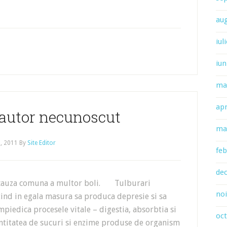
au
iul
iun
ma
apr
 autor necunoscut
ma
, 2011
By
Site Editor
feb
de
auza comuna a multor boli. Tulburari
no
 tind in egala masura sa produca depresie si sa
piedica procesele vitale – digestia, absorbtia si
oc
cantitatea de sucuri si enzime produse de organism