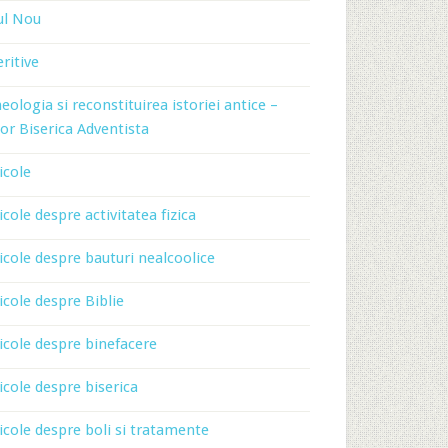
ul Nou
ritive
eologia si reconstituirea istoriei antice –
or Biserica Adventista
icole
icole despre activitatea fizica
icole despre bauturi nealcoolice
icole despre Biblie
icole despre binefacere
icole despre biserica
icole despre boli si tratamente