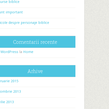
urse biblice
unt important
icole despre personaje biblice
Comentarii recente
 WordPress
la
Home
Arhive
ruarie 2015
tombrie 2013
ilie 2013