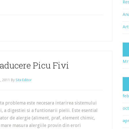
Res
An
Art
Mr
raducere Picu Fivi
, 2011
By
Site Editor
feb
roblema este necesara intarirea sistemului
oc
 a digestiei si a funtionarii pielii. Este esential
tor de alergie (aliment, praf, element chimic,
apr
 mare masura alergiile provin din erori