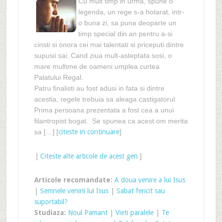
Cu mult timp in urma, spune o
legenda, un rege s-a hotarat, intr-
o buna zi, sa puna deoparte un
timp special din an pentru a-si
cinsti si onora cei mai talentati si priceputi dintre
supusii sai. Cand ziua mult-asteptata sosi, o
mare multime de oameni umplea curtea
Palatului Regal.
Patru finalisti au fost adusi in fata si dintre
acestia, regele trebuia sa aleaga castigatorul.
Prima persoana prezentata a fost cea a unui
filantropist bogat. Se spunea ca acest om merita
sa […]
[
citeste in continuare
]
[
Citeste alte articole de acest gen
]
Articole recomandate:
A doua venire a lui Isus
|
Semnele venirii lui Isus
|
Sabat fericit sau
suportabil?
Studiaza:
Noul Pamant
|
Vieti paralele
|
Te