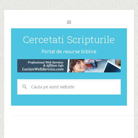
Cercetati Scripturile
Portal de resurse biblice