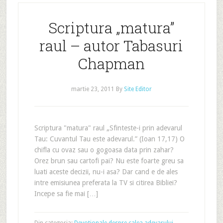
Scriptura „matura”
raul – autor Tabasuri
Chapman
martie 23, 2011
By
Site Editor
Scriptura "matura" raul „Sfinteste-i prin adevarul
Tau: Cuvantul Tau este adevarul.” (Ioan 17,17) O
chifla cu ovaz sau o gogoasa data prin zahar?
Orez brun sau cartofi pai? Nu este foarte greu sa
luati aceste decizii, nu-i asa? Dar cand e de ales
intre emisiunea preferata la TV si citirea Bibliei?
Incepe sa fie mai […]