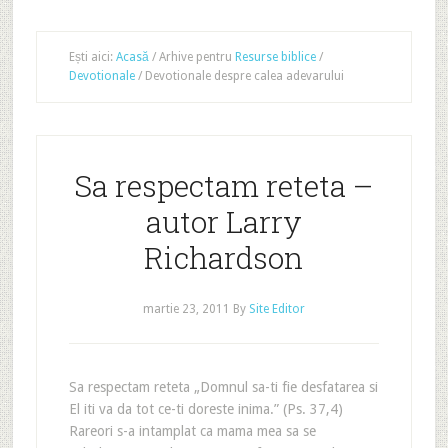
Ești aici:
Acasă
/
Arhive pentru
Resurse biblice
/
Devotionale
/
Devotionale despre calea adevarului
Sa respectam reteta –
autor Larry
Richardson
martie 23, 2011
By
Site Editor
Sa respectam reteta „Domnul sa-ti fie desfatarea si
El iti va da tot ce-ti doreste inima.” (Ps. 37,4)
Rareori s-a intamplat ca mama mea sa se