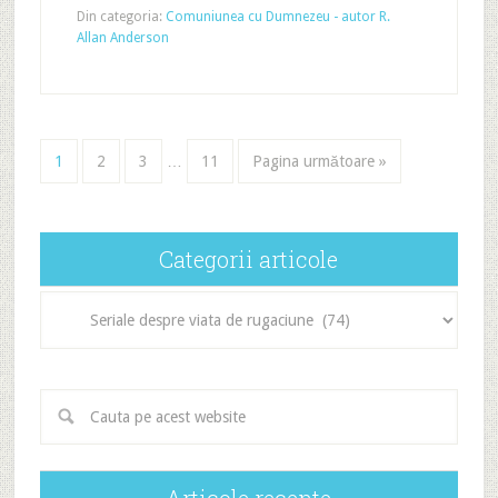
Din categoria:
Comuniunea cu Dumnezeu - autor R.
Allan Anderson
1
2
3
…
11
Pagina următoare »
Categorii articole
Categorii
articole