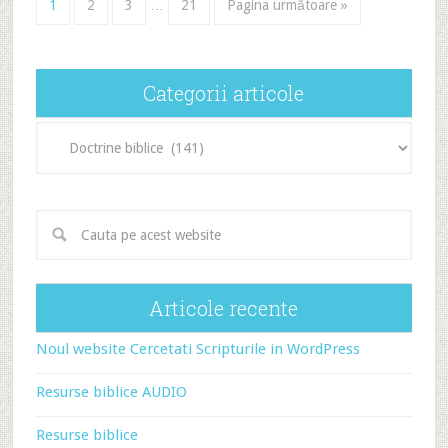
1
2
3
…
21
Pagina următoare »
Categorii articole
Categorii
articole
Articole recente
Noul website Cercetati Scripturile in WordPress
Resurse biblice AUDIO
Resurse biblice