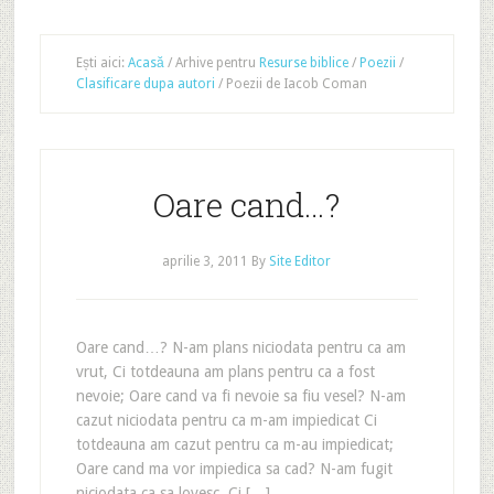
Ești aici:
Acasă
/
Arhive pentru
Resurse biblice
/
Poezii
/
Clasificare dupa autori
/
Poezii de Iacob Coman
Oare cand…?
aprilie 3, 2011
By
Site Editor
Oare cand…? N-am plans niciodata pentru ca am
vrut, Ci totdeauna am plans pentru ca a fost
nevoie; Oare cand va fi nevoie sa fiu vesel? N-am
cazut niciodata pentru ca m-am impiedicat Ci
totdeauna am cazut pentru ca m-au impiedicat;
Oare cand ma vor impiedica sa cad? N-am fugit
niciodata ca sa lovesc, Ci […]