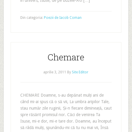
în univers, Isuse, de pe buzele-Å¢i […]
Din categoria:
Poezii de Iacob Coman
Chemare
aprilie 3, 2011
By
Site Editor
CHEMARE Doamne, s-au depănat mulți ani de
când mi-ai spus că o să vii, La umbra aripilor Tale,
stau număr zile ruginii, Și-n fiecare dimineață, caut
spre răsărit promisul nor. Căci de venirea Ta
Isuse, mi-e dor, mi-e tare dor. Doamne, au început
să râdă mulți, spunându-mi că tu nu mai vii, Însă