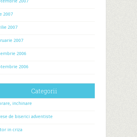
ptembrie 2007
ie 2007
ilie 2007
ruarie 2007
cembrie 2006
ptembrie 2006
Categorii
rare, inchinare
ese de biserici adventiste
tor in criza