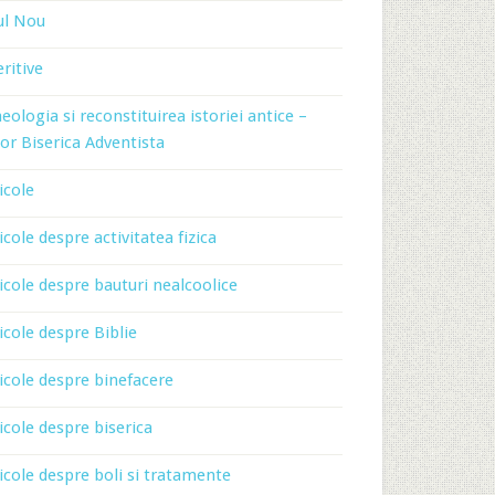
ul Nou
ritive
eologia si reconstituirea istoriei antice –
or Biserica Adventista
icole
icole despre activitatea fizica
icole despre bauturi nealcoolice
icole despre Biblie
icole despre binefacere
icole despre biserica
icole despre boli si tratamente