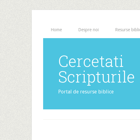
Home
Despre noi
Resurse bibli
Cercetati
Scripturile
Portal de resurse biblice