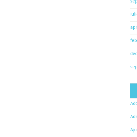
se
iul
apr
feb
de
se
Ado
Adr
Aju