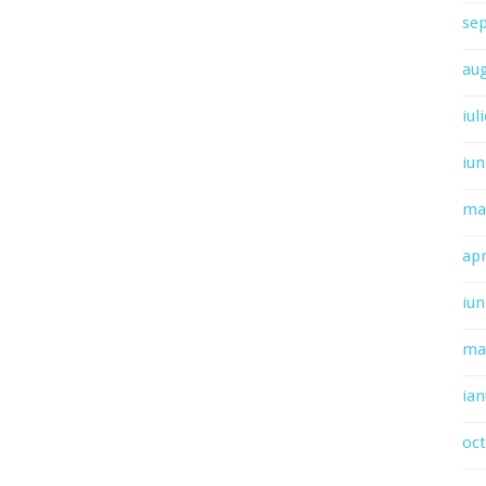
se
au
iul
iun
ma
apr
iun
ma
ian
oc