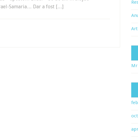
Res
rael-Samaria… Dar a fost […]
An
Art
Mr
feb
oc
apr