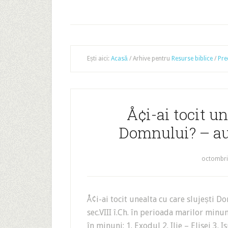
Ești aici:
Acasă
/
Arhive pentru
Resurse biblice
/
Pre
Å¢i-ai tocit un
Domnului? – au
octombri
Å¢i-ai tocit unealta cu care slujești 
sec.VIII î.Ch. în perioada marilor minu
în minuni: 1. Exodul 2. Ilie – Elisei 3. I