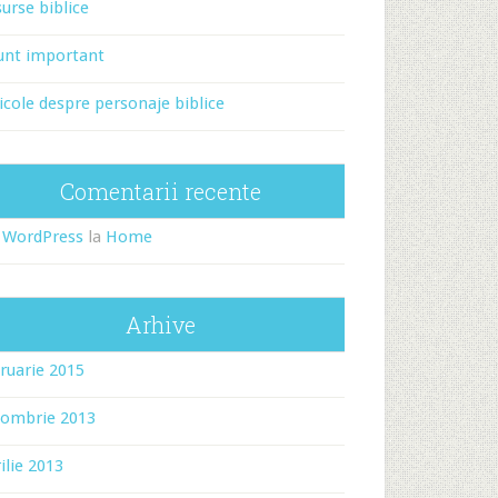
urse biblice
unt important
icole despre personaje biblice
Comentarii recente
 WordPress
la
Home
Arhive
ruarie 2015
tombrie 2013
ilie 2013