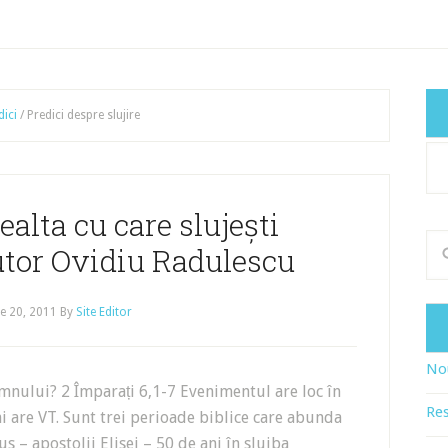
dici
/
Predici despre slujire
Cat
art
ealta cu care slujești
tor Ovidiu Radulescu
e 20, 2011
By
Site Editor
Nou
Domnului? 2 Împarați 6,1-7 Evenimentul are loc în
Res
ni are VT. Sunt trei perioade biblice care abunda
sus – apostolii Elisei – 50 de ani în slujba