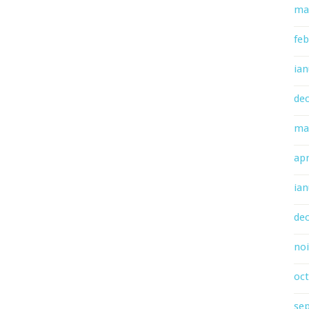
ma
feb
ian
de
ma
apr
ian
de
no
oc
se