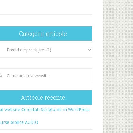
Categorii articole
egorii
icole
Articole recente
l website Cercetati Scripturile in WordPress
urse biblice AUDIO