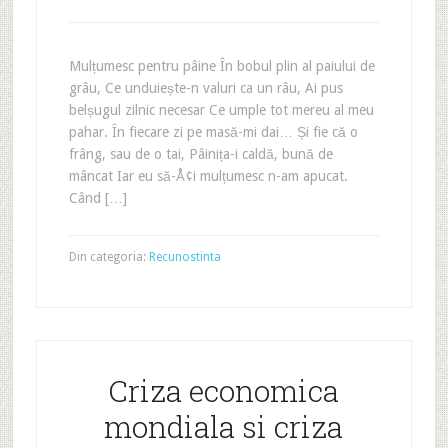
Mulțumesc pentru pâine În bobul plin al paiului de
grâu, Ce unduiește-n valuri ca un râu, Ai pus
belșugul zilnic necesar Ce umple tot mereu al meu
pahar. În fiecare zi pe masă-mi dai… Și fie că o
frâng, sau de o tai, Pâinița-i caldă, bună de
mâncat Iar eu să-Å¢i mulțumesc n-am apucat.
Când […]
Din categoria:
Recunostinta
Criza economica
mondiala si criza