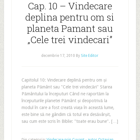
Cap. 10 – Vindecare
deplina pentru om si
planeta Pamant sau
„Cele trei vindecari”
decembrie 17, 2010
By
Site Editor
Capitolul 10: Vindecare deplină pentru om și
planeta Pământ sau "Cele trei vindecări" Starea
Pământului la începuturi Când ne raportăm la
începuturile planetei Pământ și deopotrivă la
modul în care a fost creată viața în această lume,
este bine să ne gândim că totul era desăvârșit,
sau cum este scris în Biblie: "toate erau bune". […]
Din categoria:
Vindecare prin Cuvant - autor Octavian