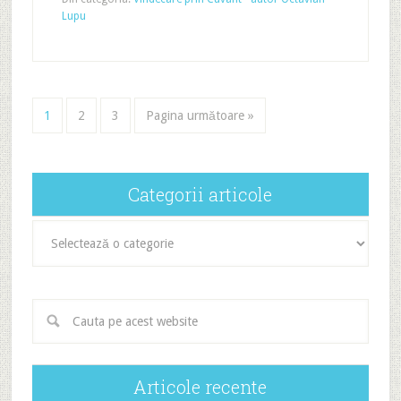
Lupu
1
2
3
Pagina următoare »
Categorii articole
Categorii
articole
Articole recente