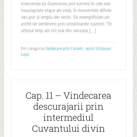
intervenția lui Dumnezeu pot surveni în cele mai
neașteptate etape ale vieții, în momentele dificile
sau pur și simplu din senin. Să exemplificăm un
astfel de sentiment prin următoarele cuvinte: "În
ultimul timp am tot mai des senzația […]
Din categoria:
Vindecare prin Cuvant - autor Octavian
Lupu
Cap. 11 – Vindecarea
descurajarii prin
intermediul
Cuvantului divin